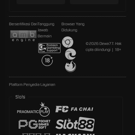
Bersertifikasi Dari
Tanggung
Browser Yang
Jawab
Didukung
Bermain
©2026 Dewa77. Hak
cipta dilindungi | 18+
Platform Penyedia Layanan
Slots