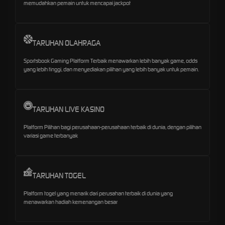
memudahkan pemain untuk mencapai jackpot
TARUHAN OLAHRAGA
Sportsbook Gaming Platform Terbaik menawarkan lebih banyak game, odds
yang lebih tinggi, dan menyediakan pilihan yang lebih banyak untuk pemain.
TARUHAN LIVE KASINO
Platform Pilihan bagi perusahaan-perusahaan terbaik di dunia, dengan pilihan
variasi game terbanyak
TARUHAN TOGEL
Platform togel yang menarik dari perusahan terbaik di dunia yang
menawarkan hadiah kemenangan besar