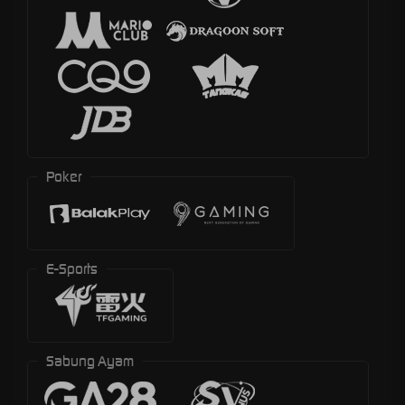
Poker
E-Sports
Sabung Ayam