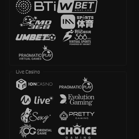
Live Casino