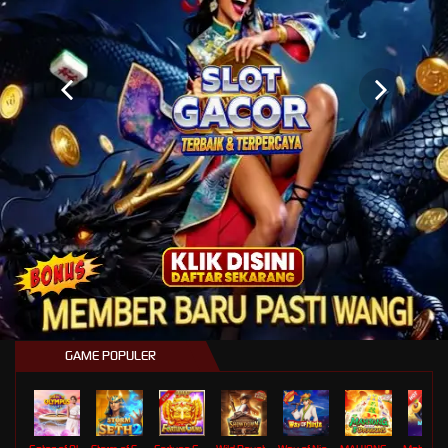
GAME POPULER