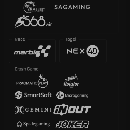
Race
Togel
Crash Game