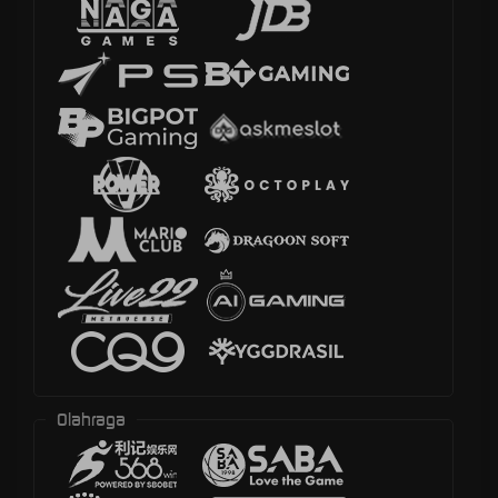
Olahraga