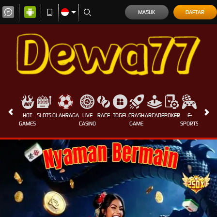
MASUK
DAFTAR
HOT
SLOTS
OLAHRAGA
LIVE
RACE
TOGEL
CRASH
ARCADE
POKER
E-
SABUN
GAMES
CASINO
GAME
SPORTS
AYAM