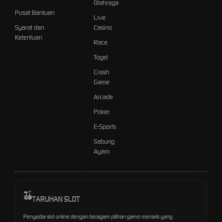
Olahraga
Pusat Bantuan
Live
Syarat dan
Casino
Ketentuan
Race
Togel
Crash
Game
Arcade
Poker
E-Sports
Sabung
Ayam
TARUHAN SLOT
Penyedia slot online dengan beragam pilihan game menarik yang