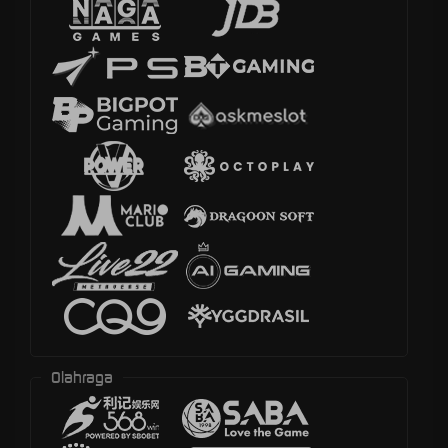
Olahraga