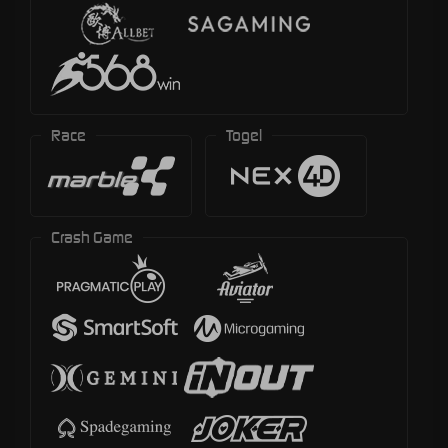
Race
Togel
Crash Game