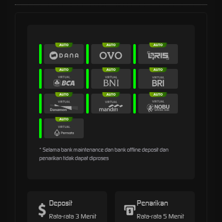
* Selama bank maintenance dan bank offline deposit dan
penarikan tidak dapat diproses
Deposit
Penarikan
Rata-rata 3 Menit
Rata-rata 5 Menit