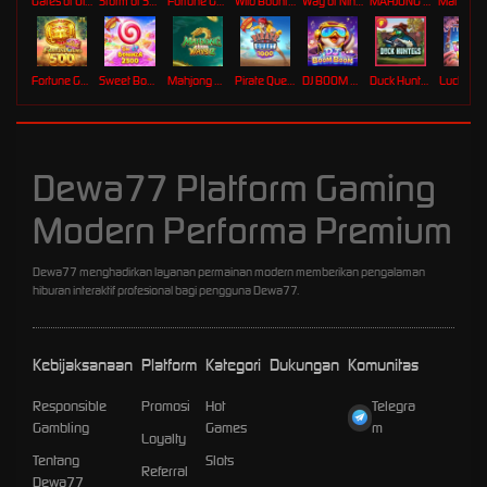
Gates of Olympus Roulette
Storm of Seth 2
Fortune Gems
Wild Bounty Showdown
Way of Ninja
MAHJONG 5 DRAGONS
Mahj
Fortune Gems 500
Sweet Bonanza 2500
Mahjong Ways 2
Pirate Quest 1000
DJ BOOM BOOM
Duck Hunters
Lucky Ne
Dewa77 Platform Gaming
Modern Performa Premium
Dewa77 menghadirkan layanan permainan modern memberikan pengalaman
hiburan interaktif profesional bagi pengguna Dewa77.
Kebijaksanaan
Platform
Kategori
Dukungan
Komunitas
Responsible
Promosi
Hot
Telegra
Gambling
Games
m
Loyalty
Tentang
Slots
Referral
Dewa77