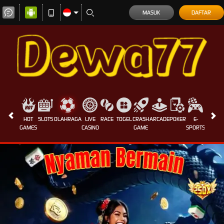
MASUK
DAFTAR
HOT
SLOTS
OLAHRAGA
LIVE
RACE
TOGEL
CRASH
ARCADE
POKER
E-
SABUN
GAMES
CASINO
GAME
SPORTS
AYAM