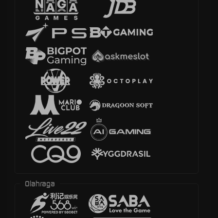
Olahraga