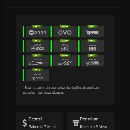
* Selama bank maintenance dan bank offline deposit dan
penarikan tidak dapat diproses
Deposit
Penarikan
Rata-rata 3 Menit
Rata-rata 5 Menit