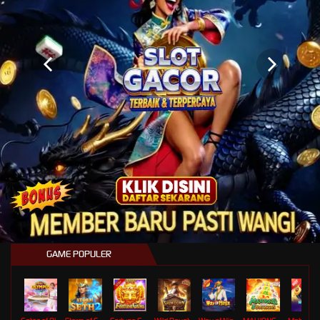
GAME POPULER