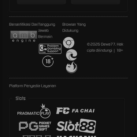
Bersertifikasi Dari
Tanggung
Browser Yang
Jawab
Didukung
Bermain
©2026 Dewa77. Hak
cipta dilindungi | 18+
Platform Penyedia Layanan
Slots