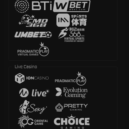
Live Casino