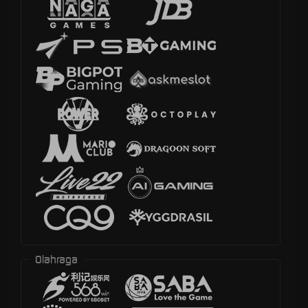
Olahraga