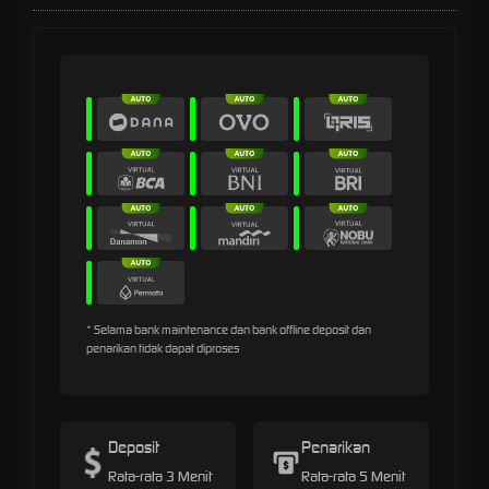
* Selama bank maintenance dan bank offline deposit dan
penarikan tidak dapat diproses
Deposit
Penarikan
Rata-rata 3 Menit
Rata-rata 5 Menit