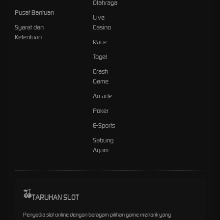
Olahraga
Pusat Bantuan
Live
Syarat dan
Casino
Ketentuan
Race
Togel
Crash
Game
Arcade
Poker
E-Sports
Sabung
Ayam
TARUHAN SLOT
Penyedia slot online dengan beragam pilihan game menarik yang