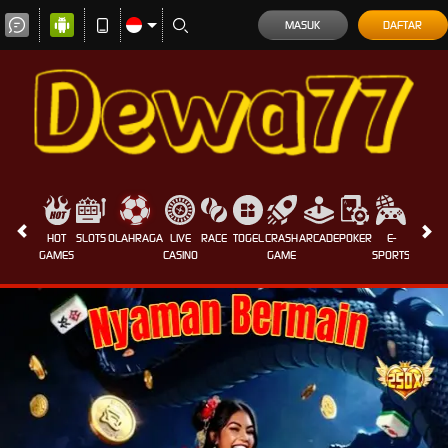
MASUK
DAFTAR
HOT
SLOTS
OLAHRAGA
LIVE
RACE
TOGEL
CRASH
ARCADE
POKER
E-
SABUN
GAMES
CASINO
GAME
SPORTS
AYAM