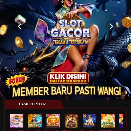
GAME POPULER