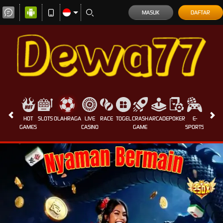
MASUK
DAFTAR
HOT
SLOTS
OLAHRAGA
LIVE
RACE
TOGEL
CRASH
ARCADE
POKER
E-
SABUN
GAMES
CASINO
GAME
SPORTS
AYAM