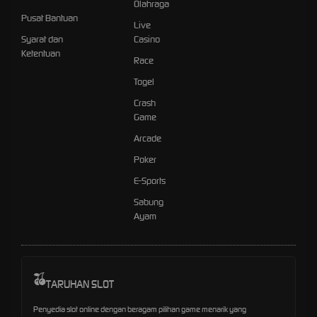
Olahraga
Pusat Bantuan
Live
Syarat dan
Casino
Ketentuan
Race
Togel
Crash
Game
Arcade
Poker
E-Sports
Sabung
Ayam
TARUHAN SLOT
Penyedia slot online dengan beragam pilihan game menarik yang