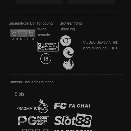
Bersertifikasi Dari
Tanggung
Browser Yang
Jawab
Didukung
Bermain
©2026 Dewa77. Hak
cipta dilindungi | 18+
Platform Penyedia Layanan
Slots