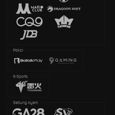
Poker
E-Sports
Sabung Ayam