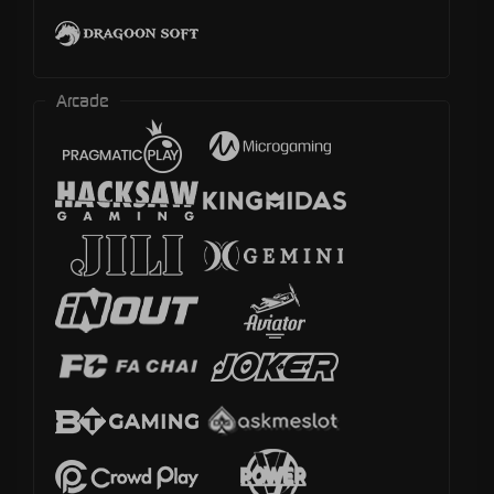
Arcade