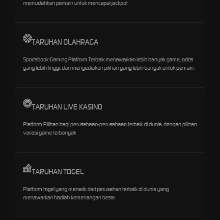
memudahkan pemain untuk mencapai jackpot
TARUHAN OLAHRAGA
Sportsbook Gaming Platform Terbaik menawarkan lebih banyak game, odds
yang lebih tinggi, dan menyediakan pilihan yang lebih banyak untuk pemain.
TARUHAN LIVE KASINO
Platform Pilihan bagi perusahaan-perusahaan terbaik di dunia, dengan pilihan
variasi game terbanyak
TARUHAN TOGEL
Platform togel yang menarik dari perusahan terbaik di dunia yang
menawarkan hadiah kemenangan besar