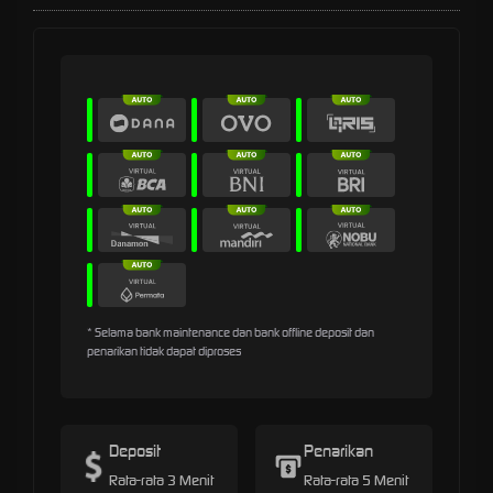
* Selama bank maintenance dan bank offline deposit dan
penarikan tidak dapat diproses
Deposit
Penarikan
Rata-rata 3 Menit
Rata-rata 5 Menit