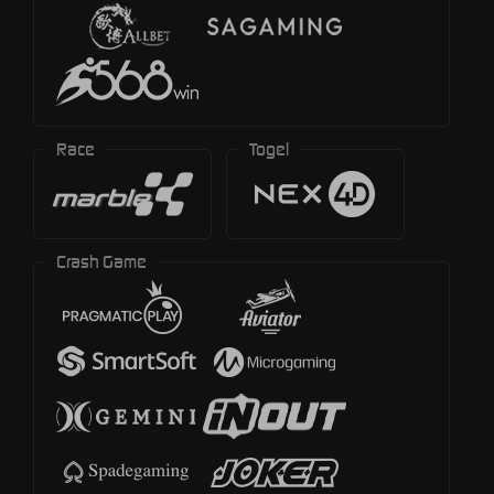
Race
Togel
Crash Game