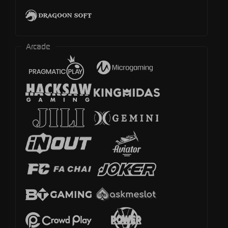
Arcade