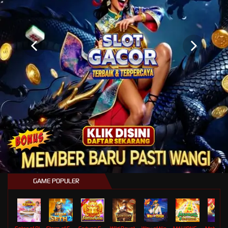
GAME POPULER