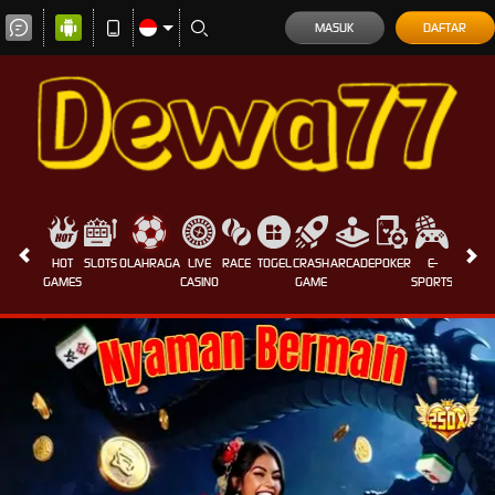
MASUK
DAFTAR
HOT
SLOTS
OLAHRAGA
LIVE
RACE
TOGEL
CRASH
ARCADE
POKER
E-
SABUN
GAMES
CASINO
GAME
SPORTS
AYAM