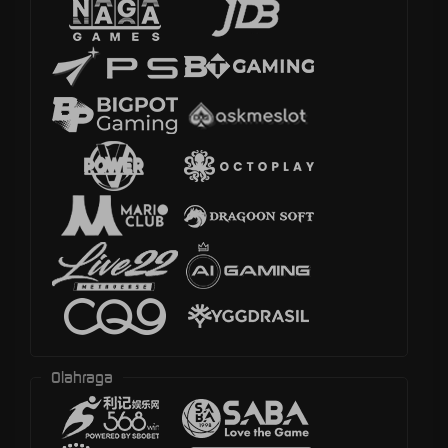
Olahraga