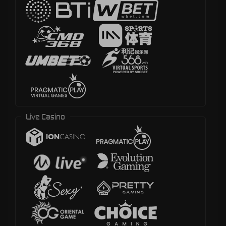
Live Casino