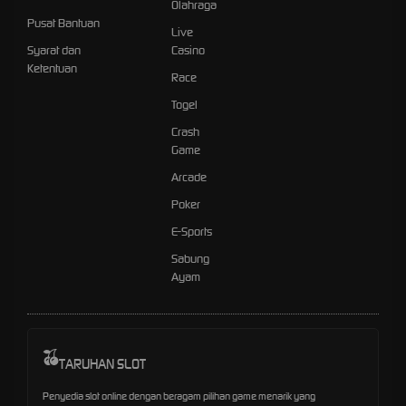
Olahraga
Pusat Bantuan
Live
Syarat dan
Casino
Ketentuan
Race
Togel
Crash
Game
Arcade
Poker
E-Sports
Sabung
Ayam
TARUHAN SLOT
Penyedia slot online dengan beragam pilihan game menarik yang