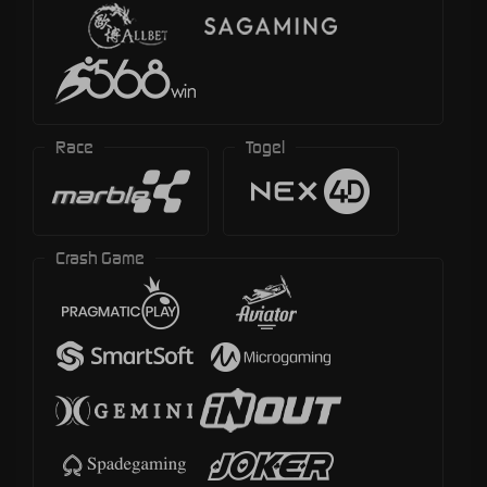
Race
Togel
Crash Game