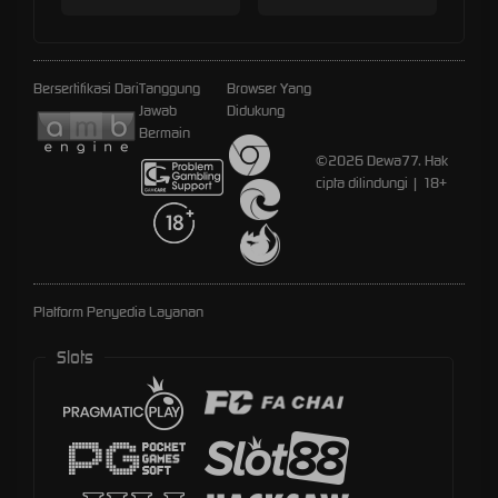
Bersertifikasi Dari
Tanggung
Browser Yang
Jawab
Didukung
Bermain
©2026 Dewa77. Hak
cipta dilindungi | 18+
Platform Penyedia Layanan
Slots