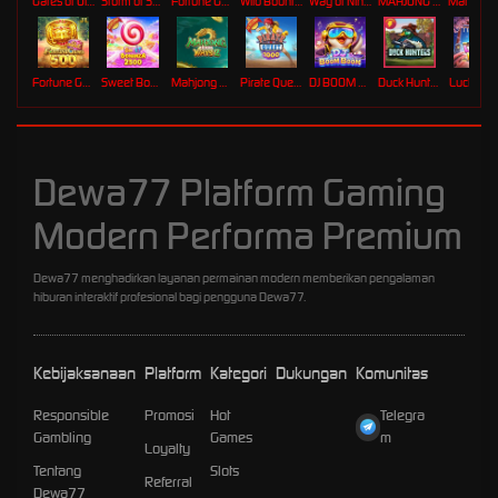
Gates of Olympus Roulette
Storm of Seth 2
Fortune Gems
Wild Bounty Showdown
Way of Ninja
MAHJONG 5 DRAGONS
Mahj
Fortune Gems 500
Sweet Bonanza 2500
Mahjong Ways 2
Pirate Quest 1000
DJ BOOM BOOM
Duck Hunters
Lucky Ne
Dewa77 Platform Gaming
Modern Performa Premium
Dewa77 menghadirkan layanan permainan modern memberikan pengalaman
hiburan interaktif profesional bagi pengguna Dewa77.
Kebijaksanaan
Platform
Kategori
Dukungan
Komunitas
Responsible
Promosi
Hot
Telegra
Gambling
Games
m
Loyalty
Tentang
Slots
Referral
Dewa77