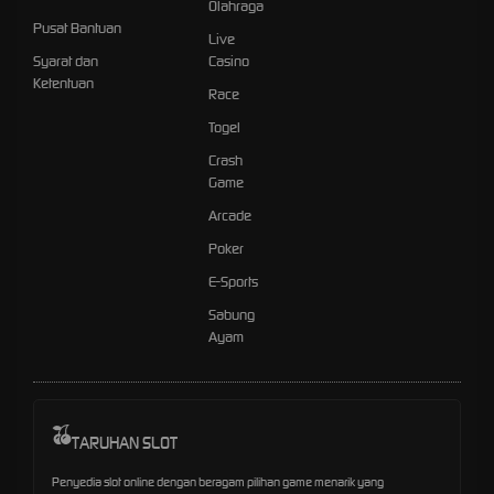
Olahraga
Pusat Bantuan
Live
Syarat dan
Casino
Ketentuan
Race
Togel
Crash
Game
Arcade
Poker
E-Sports
Sabung
Ayam
TARUHAN SLOT
Penyedia slot online dengan beragam pilihan game menarik yang