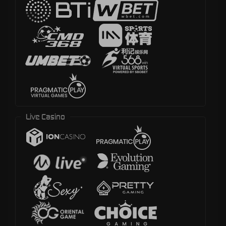
Live Casino