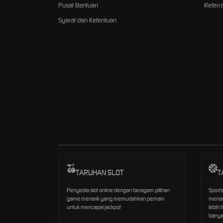
Pusat Bantuan
Referra
Syarat dan Ketentuan
TARUHAN SLOT
T
Penyedia slot online dengan beragam pilihan
Sport
game menarik yang memudahkan pemain
menaw
untuk mencapai jackpot
lebih 
banya