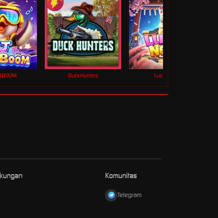
M BOOM
Duck Hunters
Lucky Neko
kungan
Komunitas
Telegram