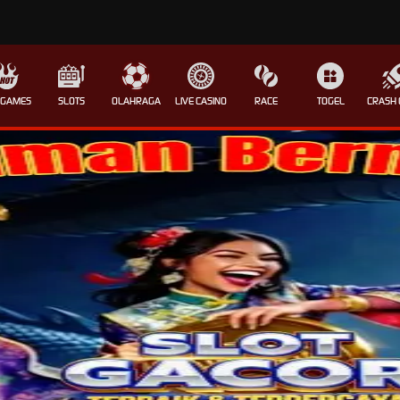
 GAMES
SLOTS
OLAHRAGA
LIVE CASINO
RACE
TOGEL
CRASH