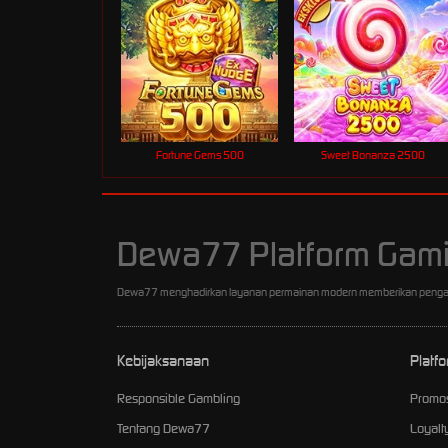
Fortune Gems 500
Sweet Bonanza 2500
Dewa77 Platform Gam
Dewa77 menghadirkan layanan permainan modern memberikan pengalam
Kebijaksanaan
Platf
Responsible Gambling
Promo
Tentang Dewa77
Loyalt