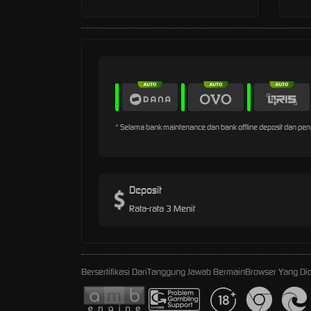
* Selama bank maintenance dan bank offline deposit dan pena
Deposit
Rata-rata 3 Menit
Bersertifikasi Dari
Tanggung Jawab Bermain
Browser Yang Di