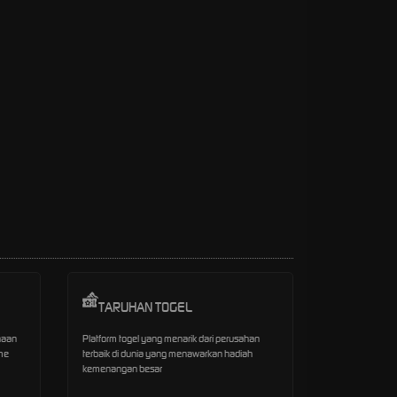
TARUHAN TOGEL
haan
Platform togel yang menarik dari perusahan
ame
terbaik di dunia yang menawarkan hadiah
kemenangan besar