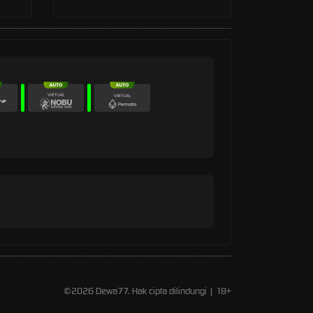
©2026 Dewa77. Hak cipta dilindungi | 18+