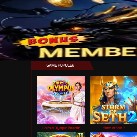
GAME POPULER
Gates of Olympus Roulette
Storm of Seth 2