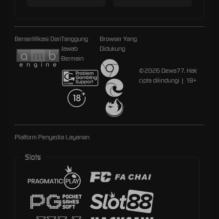
Bersertifikasi Dari
Tanggung
Browser Yang
Jawab
Didukung
Bermain
©2026 Dewa77. Hak
cipta dilindungi | 18+
Platform Penyedia Layanan
Slots