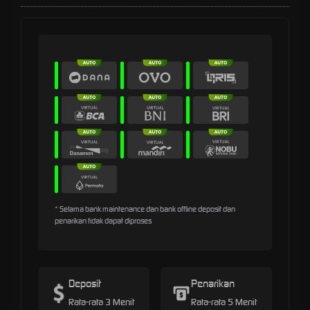
* Selama bank maintenance dan bank offline deposit dan
penarikan tidak dapat diproses
Deposit
Penarikan
Rata-rata 3 Menit
Rata-rata 5 Menit