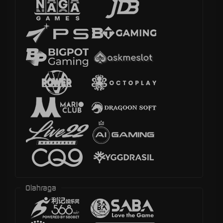
Olahraga