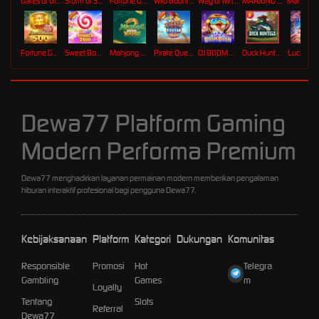
Gates of Olympus Roulette
Storm of Seth 2
Fortune Gems
Wild Bounty Showdown
Way of Ninja
MAHJONG 5 DRAGONS
Mahj
Fortune Gems 500
Sweet Bonanza 2500
Mahjong Ways 2
Pirate Quest 1000
DJ BOOM BOOM
Duck Hunters
Lucky Ne
Dewa77 Platform Gaming
Modern Performa Premium
Dewa77 menghadirkan layanan permainan modern memberikan pengalaman
hiburan interaktif profesional bagi pengguna Dewa77.
Kebijaksanaan
Platform
Kategori
Dukungan
Komunitas
Responsible
Promosi
Hot
Telegra
Gambling
Games
m
Loyalty
Tentang
Slots
Referral
Dewa77