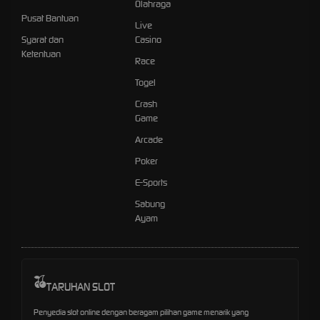
Olahraga
Pusat Bantuan
Live
Syarat dan
Casino
Ketentuan
Race
Togel
Crash
Game
Arcade
Poker
E-Sports
Sabung
Ayam
TARUHAN SLOT
Penyedia slot online dengan beragam pilihan game menarik yang