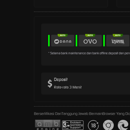
* Selama bank maintenance dan bank offline deposit dan pena
Deposit
Rata-rata 3 Menit
Bersertifikasi Dari
Tanggung Jawab Bermain
Browser Yang Di