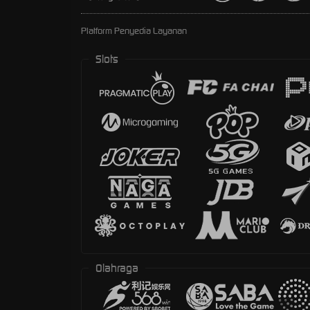
Platform Penyedia Layanan
Slots
Olahraga