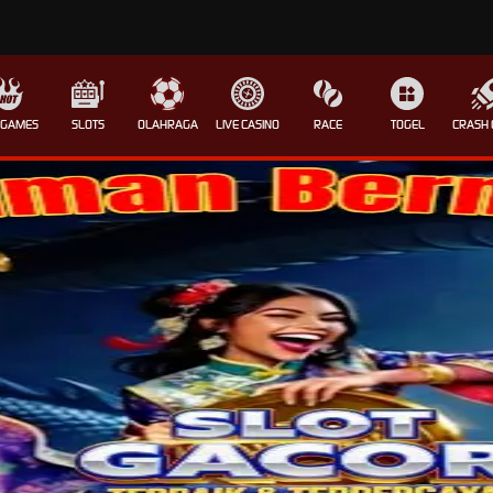
 GAMES
SLOTS
OLAHRAGA
LIVE CASINO
RACE
TOGEL
CRASH