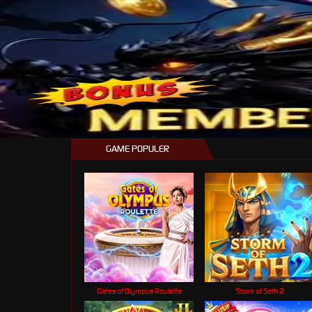
GAME POPULER
Gates of Olympus Roulette
Storm of Seth 2