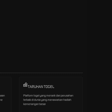
TARUHAN TOGEL
haan
Platform togel yang menarik dari perusahan
ame
terbaik di dunia yang menawarkan hadiah
kemenangan besar