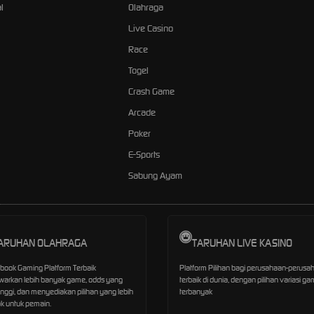
l
Olahraga
Live Casino
Race
Togel
Crash Game
Arcade
Poker
E-Sports
Sabung Ayam
ARUHAN OLAHRAGA
TARUHAN LIVE KASINO
sbook Gaming Platform Terbaik
Platform Pilihan bagi perusahaan-perusa
arkan lebih banyak game, odds yang
terbaik di dunia, dengan pilihan variasi g
tinggi, dan menyediakan pilihan yang lebih
terbanyak
k untuk pemain.