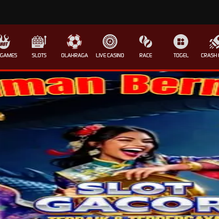
 GAMES
SLOTS
OLAHRAGA
LIVE CASINO
RACE
TOGEL
CRASH