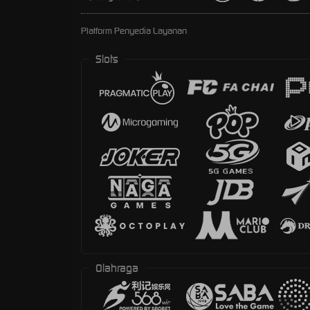
Platform Penyedia Layanan
Slots
Olahraga