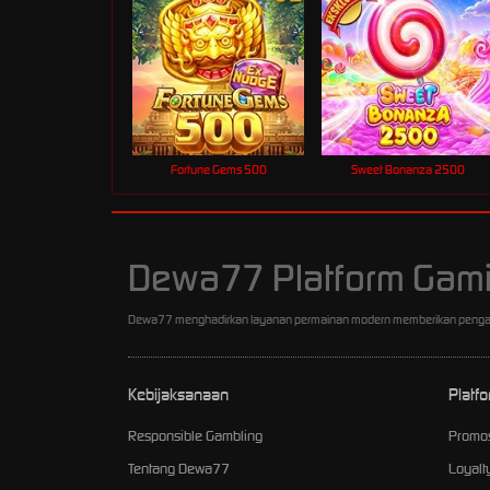
Fortune Gems 500
Sweet Bonanza 2500
Dewa77 Platform Gam
Dewa77 menghadirkan layanan permainan modern memberikan pengalam
Kebijaksanaan
Platf
Responsible Gambling
Promo
Tentang Dewa77
Loyalt