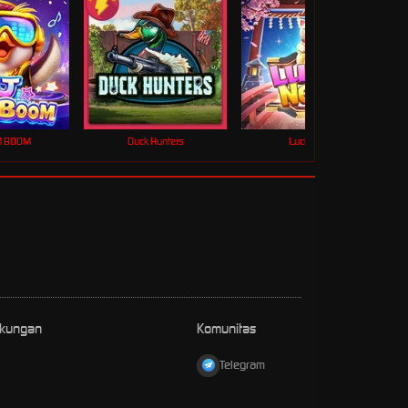
M BOOM
Duck Hunters
Lucky Neko
kungan
Komunitas
Telegram