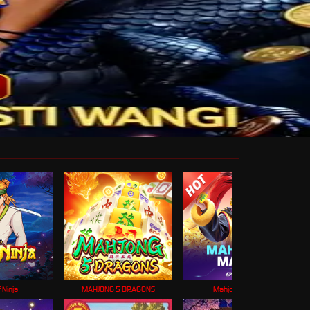
 Ninja
MAHJONG 5 DRAGONS
Mahjong Magic