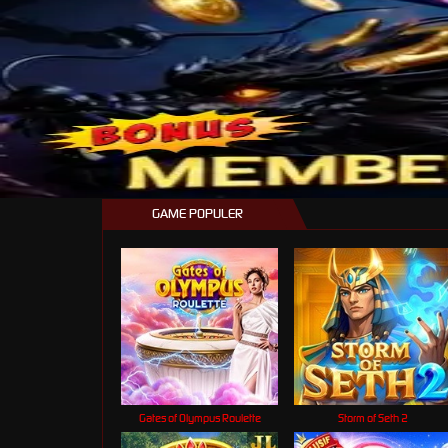
GAME POPULER
Gates of Olympus Roulette
Storm of Seth 2