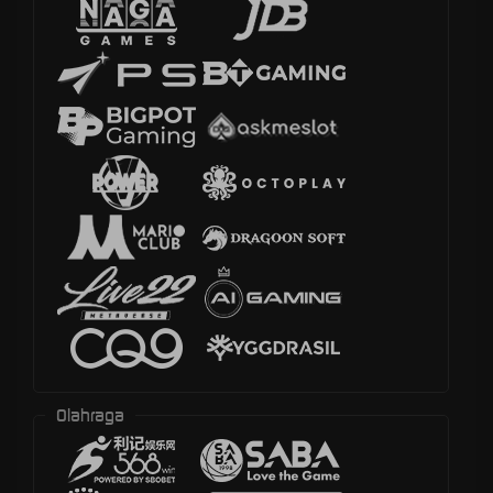
Olahraga