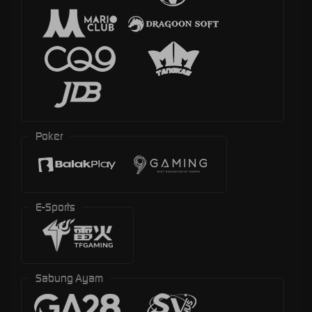
Poker
E-Sports
Sabung Ayam