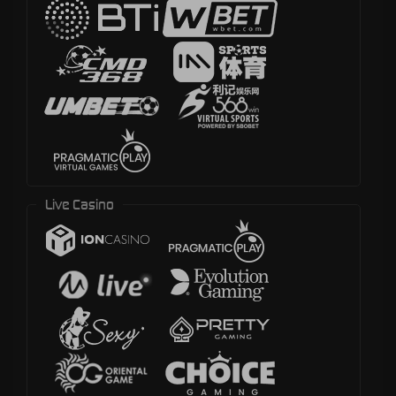
Live Casino