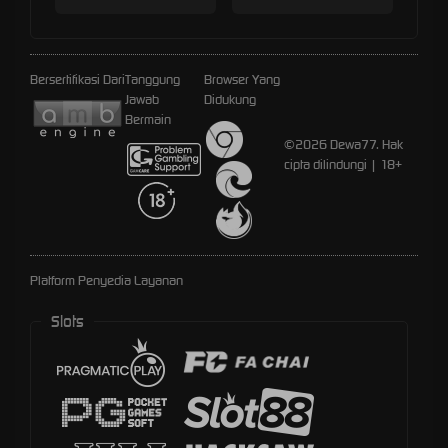
Bersertifikasi Dari
Tanggung
Browser Yang
Jawab
Didukung
Bermain
©2026 Dewa77. Hak
cipta dilindungi | 18+
Platform Penyedia Layanan
Slots