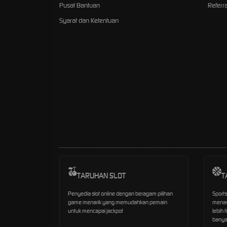
Pusat Bantuan
Referra
Syarat dan Ketentuan
TARUHAN SLOT
T
Penyedia slot online dengan beragam pilihan
Sport
game menarik yang memudahkan pemain
menaw
untuk mencapai jackpot
lebih 
banya