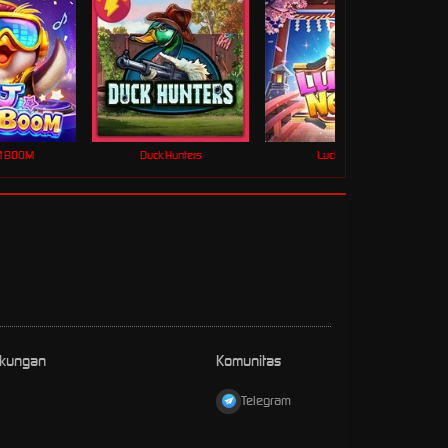
M BOOM
Duck Hunters
Lucky Neko
kungan
Komunitas
Telegram