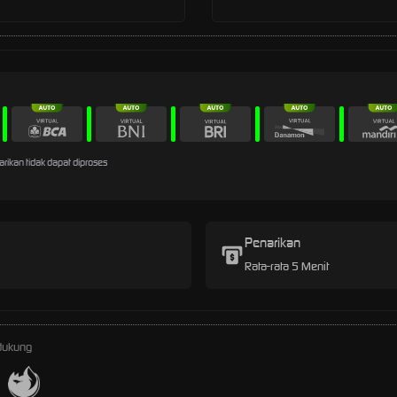
rikan tidak dapat diproses
Penarikan
Rata-rata 5 Menit
dukung