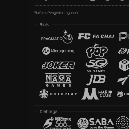
Platform Penyedia Layanan
Slots
Olahraga