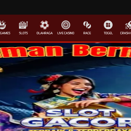
 GAMES
SLOTS
OLAHRAGA
LIVE CASINO
RACE
TOGEL
CRASH