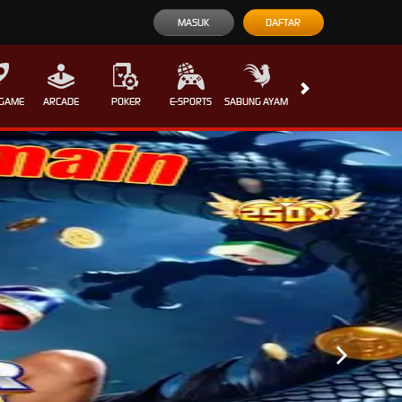
MASUK
DAFTAR
 GAME
ARCADE
POKER
E-SPORTS
SABUNG AYAM
PROMOSI