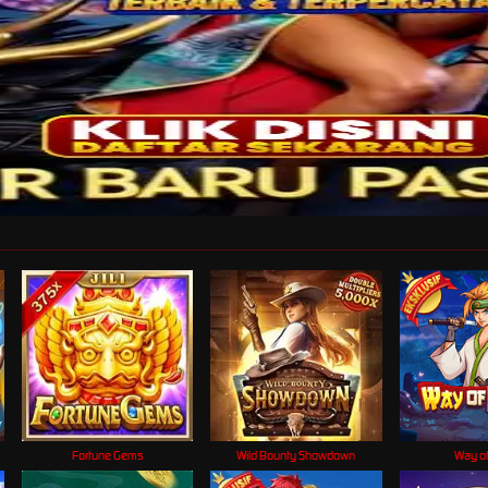
Fortune Gems
Wild Bounty Showdown
Way of