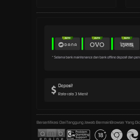
* Selama bank maintenance dan bank offline deposit dan pena
Deposit
Rata-rata 3 Menit
Bersertifikasi Dari
Tanggung Jawab Bermain
Browser Yang Di