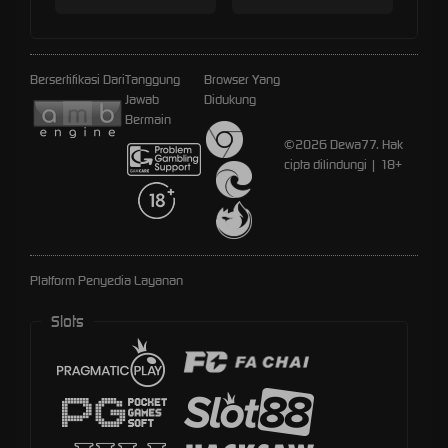
Bersertifikasi Dari
Tanggung
Browser Yang
Jawab
Didukung
Bermain
©2026 Dewa77. Hak
cipta dilindungi | 18+
Platform Penyedia Layanan
Slots