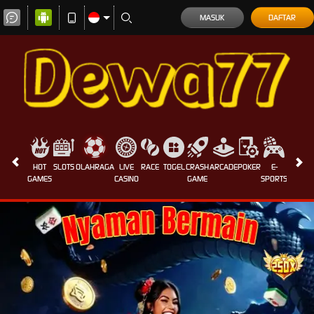
MASUK
DAFTAR
HOT
SLOTS
OLAHRAGA
LIVE
RACE
TOGEL
CRASH
ARCADE
POKER
E-
SABUN
GAMES
CASINO
GAME
SPORTS
AYAM