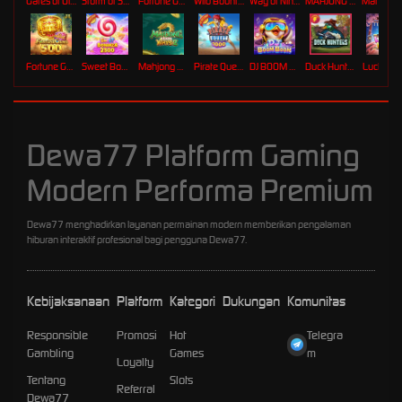
Gates of Olympus Roulette
Storm of Seth 2
Fortune Gems
Wild Bounty Showdown
Way of Ninja
MAHJONG 5 DRAGONS
Mahj
Fortune Gems 500
Sweet Bonanza 2500
Mahjong Ways 2
Pirate Quest 1000
DJ BOOM BOOM
Duck Hunters
Lucky Ne
Dewa77 Platform Gaming
Modern Performa Premium
Dewa77 menghadirkan layanan permainan modern memberikan pengalaman
hiburan interaktif profesional bagi pengguna Dewa77.
Kebijaksanaan
Platform
Kategori
Dukungan
Komunitas
Responsible
Promosi
Hot
Telegra
Gambling
Games
m
Loyalty
Tentang
Slots
Referral
Dewa77