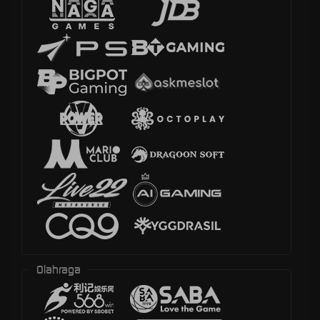
Olahraga