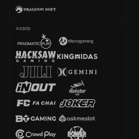
Arcade