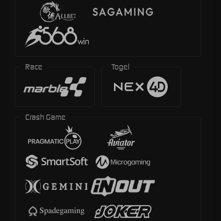
Race
Togel
Crash Game