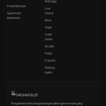
Olahraga
Pusat Bantuan
Live
Syarat dan
Casino
Ketentuan
Race
Togel
Crash
Game
Arcade
Poker
E-Sports
Sabung
Ayam
TARUHAN SLOT
Penyedia slot online dengan beragam pilihan game menarik yang