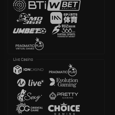
Live Casino