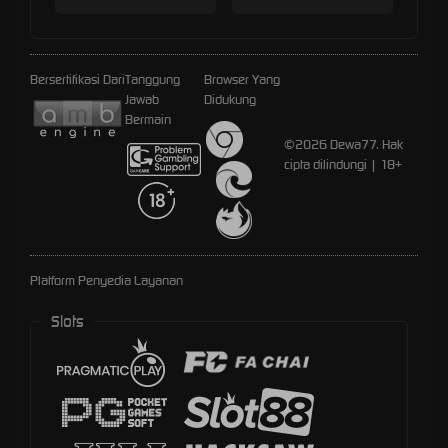
Bersertifikasi Dari
Tanggung
Browser Yang
Jawab
Didukung
Bermain
©2026 Dewa77. Hak
cipta dilindungi | 18+
Platform Penyedia Layanan
Slots