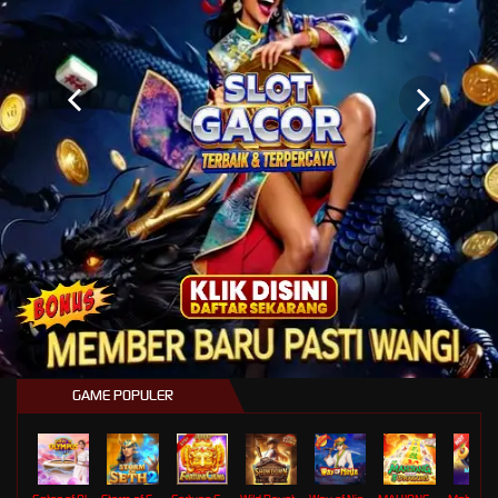
GAME POPULER