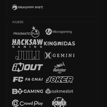
Arcade