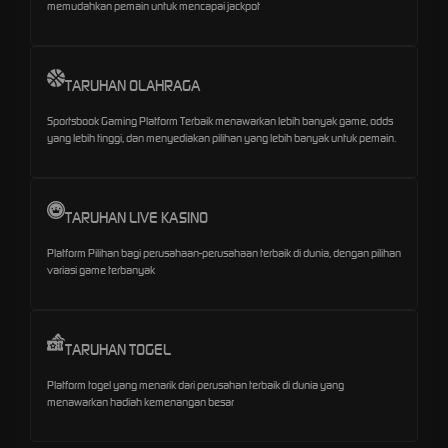
memudahkan pemain untuk mencapai jackpot
TARUHAN OLAHRAGA
Sportsbook Gaming Platform Terbaik menawarkan lebih banyak game, odds
yang lebih tinggi, dan menyediakan pilihan yang lebih banyak untuk pemain.
TARUHAN LIVE KASINO
Platform Pilihan bagi perusahaan-perusahaan terbaik di dunia, dengan pilihan
variasi game terbanyak
TARUHAN TOGEL
Platform togel yang menarik dari perusahan terbaik di dunia yang
menawarkan hadiah kemenangan besar