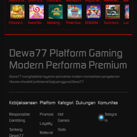
Gates of Olympus Roulette
Storm of Seth 2
Fortune Gems
Wild Bounty Showdown
Way of Ninja
MAHJONG 5 DRAGONS
Mahj
Fortune Gems 500
Sweet Bonanza 2500
Mahjong Ways 2
Pirate Quest 1000
DJ BOOM BOOM
Duck Hunters
Lucky Ne
Dewa77 Platform Gaming
Modern Performa Premium
Dewa77 menghadirkan layanan permainan modern memberikan pengalaman
hiburan interaktif profesional bagi pengguna Dewa77.
Kebijaksanaan
Platform
Kategori
Dukungan
Komunitas
Responsible
Promosi
Hot
Telegra
Gambling
Games
m
Loyalty
Tentang
Slots
Referral
Dewa77