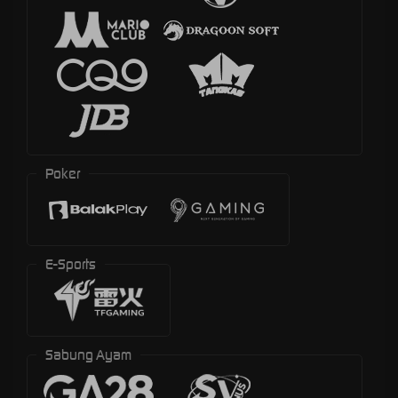
Poker
E-Sports
Sabung Ayam