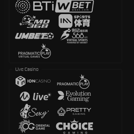
Live Casino