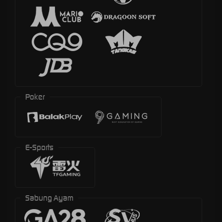
Poker
E-Sports
Sabung Ayam