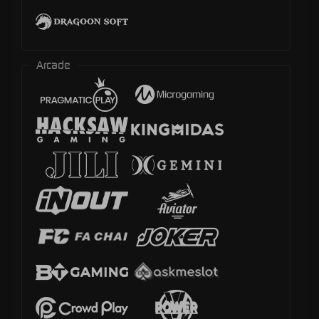
Arcade