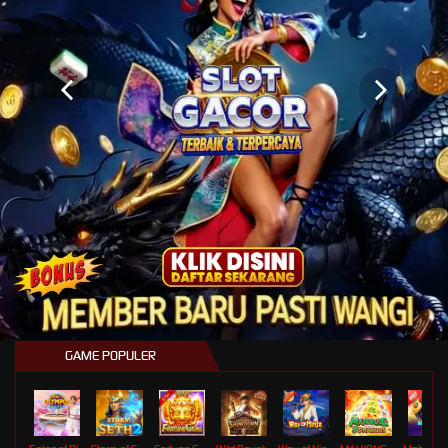
GAME POPULER