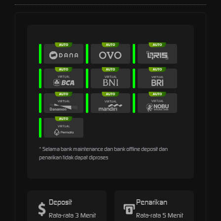
* Selama bank maintenance dan bank offline deposit dan
penarikan tidak dapat diproses
Deposit
Penarikan
Rata-rata 3 Menit
Rata-rata 5 Menit