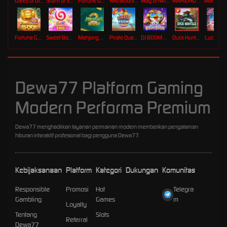
Gates of Olympus Roulette
Storm of Seth 2
Fortune Gems
Wild Bounty Showdown
Way of Ninja
MAHJONG 5 DRAGONS
Mahj
Fortune Gems 500
Sweet Bonanza 2500
Mahjong Ways 2
Pirate Quest 1000
DJ BOOM BOOM
Duck Hunters
Lucky Ne
Dewa77 Platform Gaming
Modern Performa Premium
Dewa77 menghadirkan layanan permainan modern memberikan pengalaman
hiburan interaktif profesional bagi pengguna Dewa77.
Kebijaksanaan
Platform
Kategori
Dukungan
Komunitas
Responsible
Promosi
Hot
Telegra
Gambling
Games
m
Loyalty
Tentang
Slots
Referral
Dewa77