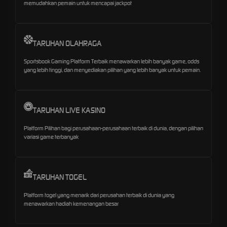
memudahkan pemain untuk mencapai jackpot
TARUHAN OLAHRAGA
Sportsbook Gaming Platform Terbaik menawarkan lebih banyak game, odds
yang lebih tinggi, dan menyediakan pilihan yang lebih banyak untuk pemain.
TARUHAN LIVE KASINO
Platform Pilihan bagi perusahaan-perusahaan terbaik di dunia, dengan pilihan
variasi game terbanyak
TARUHAN TOGEL
Platform togel yang menarik dari perusahan terbaik di dunia yang
menawarkan hadiah kemenangan besar