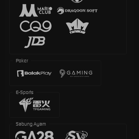
Poker
E-Sports
Sabung Ayam