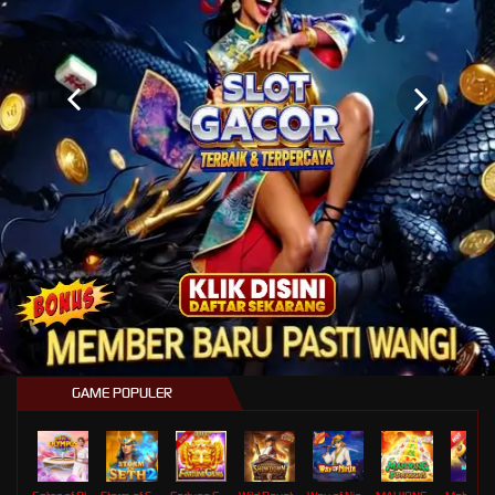
GAME POPULER