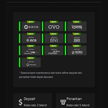
* Selama bank maintenance dan bank offline deposit dan
penarikan tidak dapat diproses
Deposit
Penarikan
Rata-rata 3 Menit
Rata-rata 5 Menit