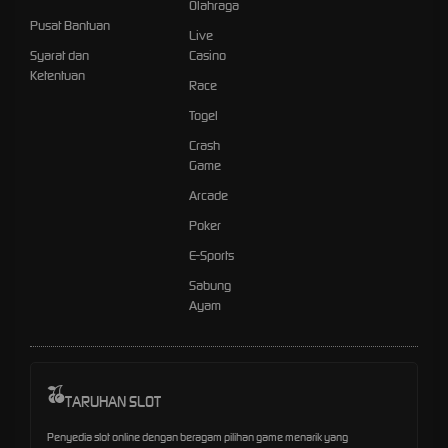
Olahraga
Pusat Bantuan
Live
Syarat dan
Casino
Ketentuan
Race
Togel
Crash
Game
Arcade
Poker
E-Sports
Sabung
Ayam
TARUHAN SLOT
Penyedia slot online dengan beragam pilihan game menarik yang