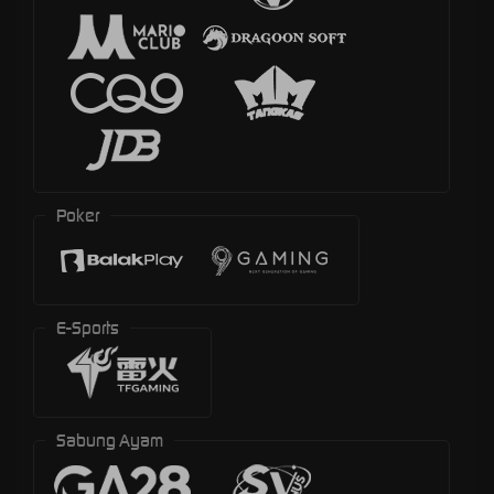
Poker
E-Sports
Sabung Ayam