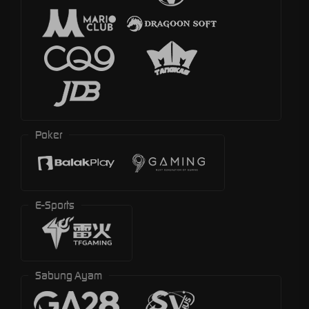
Poker
E-Sports
Sabung Ayam