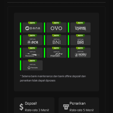
* Selama bank maintenance dan bank offline deposit dan
penarikan tidak dapat diproses
Deposit
Penarikan
Rata-rata 3 Menit
Rata-rata 5 Menit