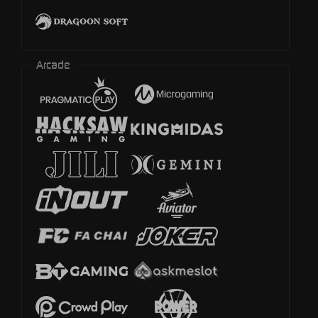
Arcade