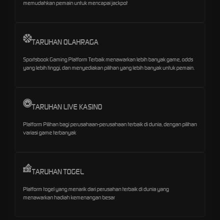
memudahkan pemain untuk mencapai jackpot
TARUHAN OLAHRAGA
Sportsbook Gaming Platform Terbaik menawarkan lebih banyak game, odds
yang lebih tinggi, dan menyediakan pilihan yang lebih banyak untuk pemain.
TARUHAN LIVE KASINO
Platform Pilihan bagi perusahaan-perusahaan terbaik di dunia, dengan pilihan
variasi game terbanyak
TARUHAN TOGEL
Platform togel yang menarik dari perusahan terbaik di dunia yang
menawarkan hadiah kemenangan besar