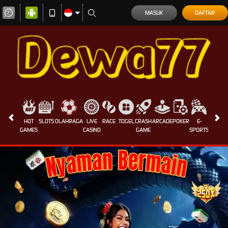
MASUK
DAFTAR
HOT
SLOTS
OLAHRAGA
LIVE
RACE
TOGEL
CRASH
ARCADE
POKER
E-
SABUN
GAMES
CASINO
GAME
SPORTS
AYAM