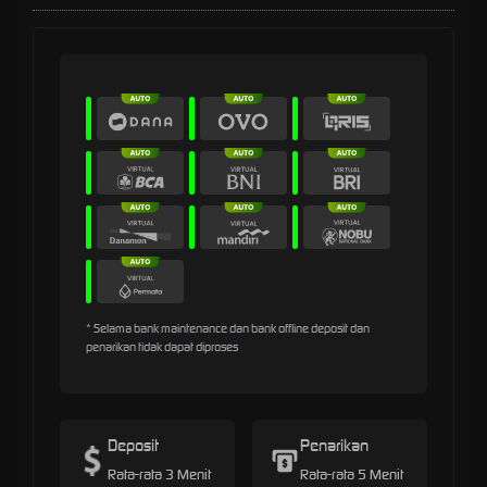
* Selama bank maintenance dan bank offline deposit dan
penarikan tidak dapat diproses
Deposit
Penarikan
Rata-rata 3 Menit
Rata-rata 5 Menit