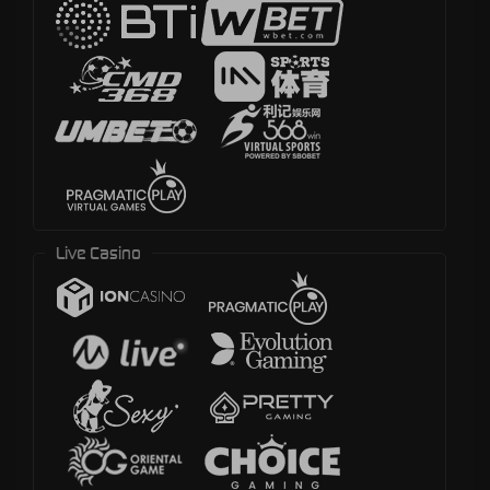
Live Casino