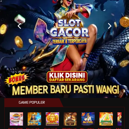
GAME POPULER