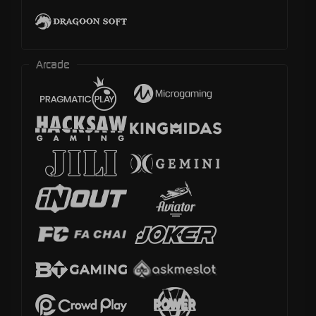
Arcade