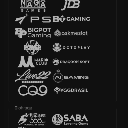
Olahraga