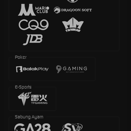
Poker
E-Sports
Sabung Ayam