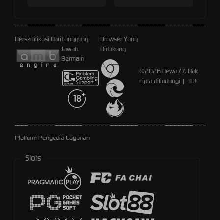
Bersertifikasi Dari
Tanggung
Browser Yang
Jawab
Didukung
Bermain
©2026 Dewa77. Hak
cipta dilindungi | 18+
Platform Penyedia Layanan
Slots