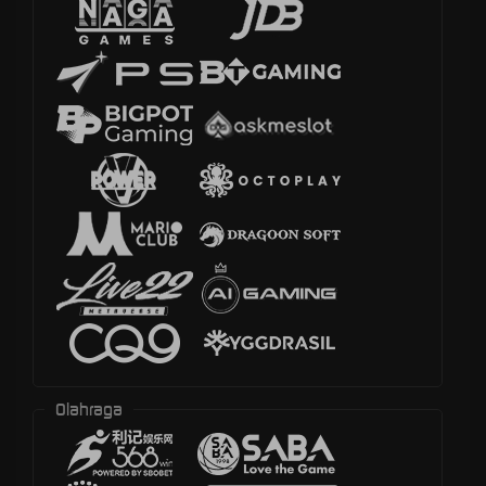
Olahraga