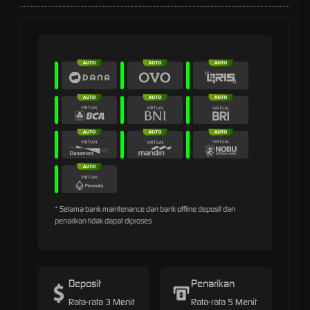
* Selama bank maintenance dan bank offline deposit dan
penarikan tidak dapat diproses
Deposit
Penarikan
Rata-rata 3 Menit
Rata-rata 5 Menit