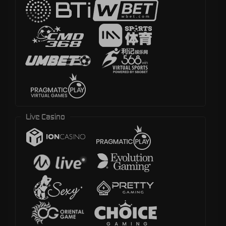
Live Casino