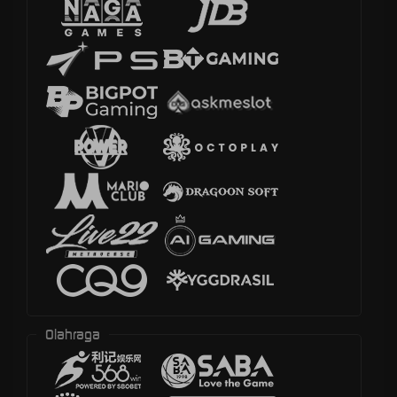
Olahraga