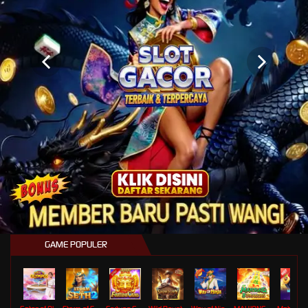
GAME POPULER