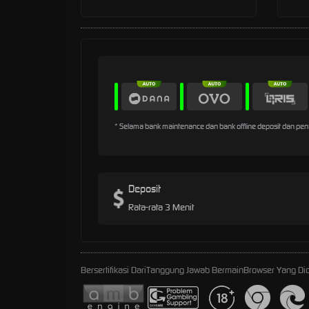
* Selama bank maintenance dan bank offline deposit dan pena
Deposit
Rata-rata 3 Menit
Bersertifikasi Dari
Tanggung Jawab Bermain
Browser Yang Di