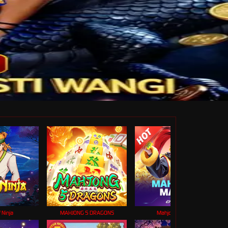
 Ninja
MAHJONG 5 DRAGONS
Mahjong Magic