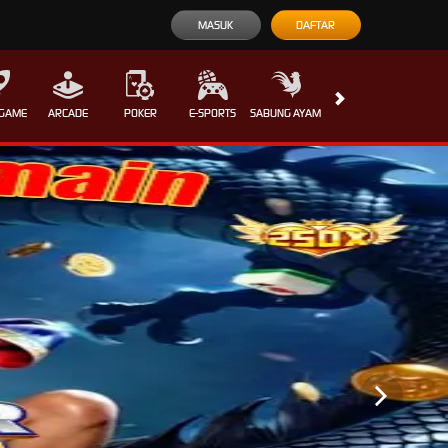
MASUK
DAFTAR
 GAME
ARCADE
POKER
E-SPORTS
SABUNG AYAM
PROMOSI