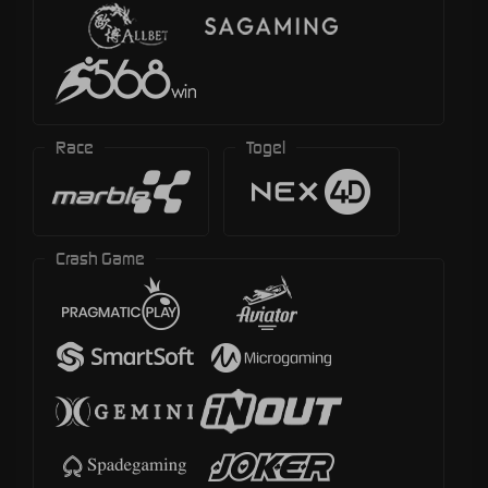
Race
Togel
Crash Game