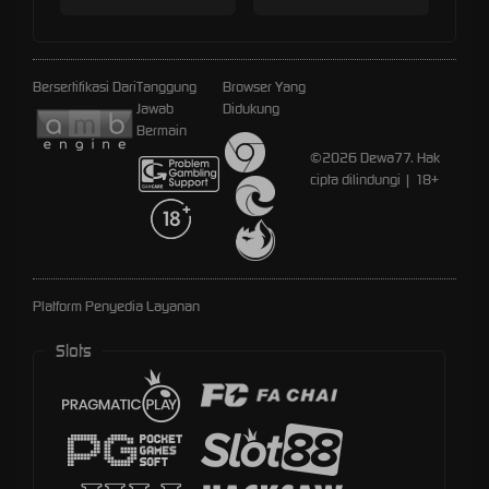
Bersertifikasi Dari
Tanggung
Browser Yang
Jawab
Didukung
Bermain
©2026 Dewa77. Hak
cipta dilindungi | 18+
Platform Penyedia Layanan
Slots