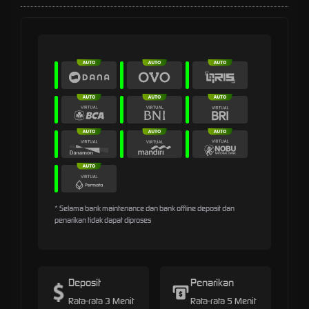
* Selama bank maintenance dan bank offline deposit dan
penarikan tidak dapat diproses
Deposit
Penarikan
Rata-rata 3 Menit
Rata-rata 5 Menit