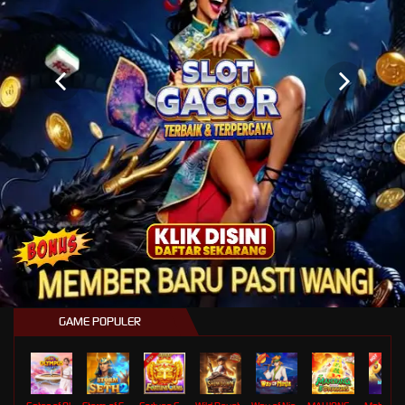
GAME POPULER