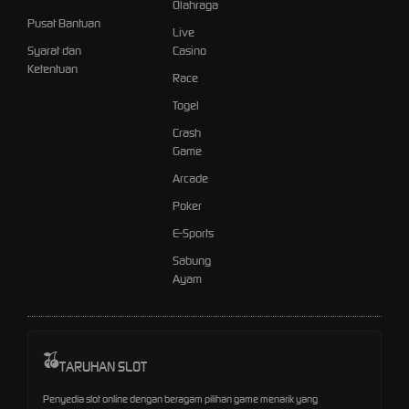
Olahraga
Pusat Bantuan
Live
Syarat dan
Casino
Ketentuan
Race
Togel
Crash
Game
Arcade
Poker
E-Sports
Sabung
Ayam
TARUHAN SLOT
Penyedia slot online dengan beragam pilihan game menarik yang