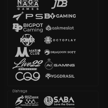
Olahraga