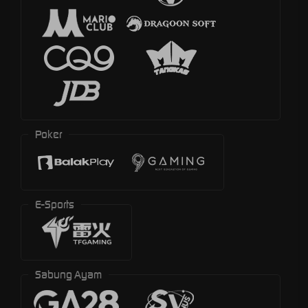
Poker
E-Sports
Sabung Ayam