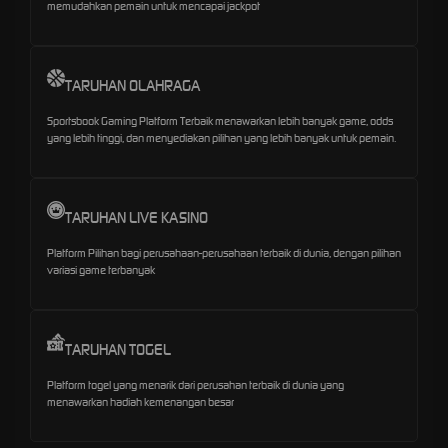
memudahkan pemain untuk mencapai jackpot
TARUHAN OLAHRAGA
Sportsbook Gaming Platform Terbaik menawarkan lebih banyak game, odds
yang lebih tinggi, dan menyediakan pilihan yang lebih banyak untuk pemain.
TARUHAN LIVE KASINO
Platform Pilihan bagi perusahaan-perusahaan terbaik di dunia, dengan pilihan
variasi game terbanyak
TARUHAN TOGEL
Platform togel yang menarik dari perusahan terbaik di dunia yang
menawarkan hadiah kemenangan besar