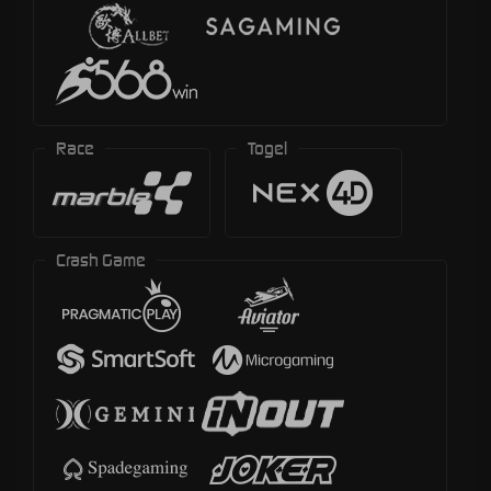
Race
Togel
Crash Game