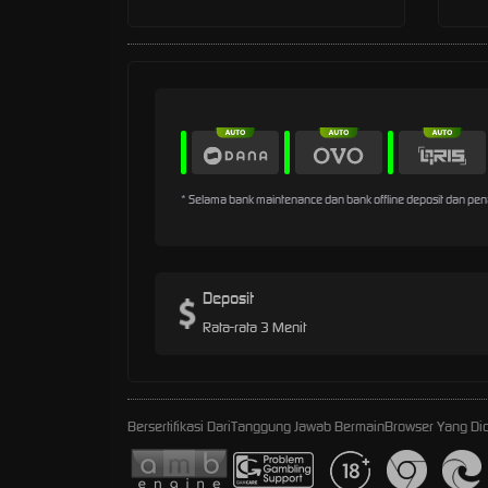
* Selama bank maintenance dan bank offline deposit dan pena
Deposit
Rata-rata 3 Menit
Bersertifikasi Dari
Tanggung Jawab Bermain
Browser Yang Di