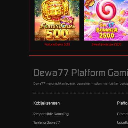
Fortune Gems 500
Sweet Bonanza 2500
Dewa77 Platform Gam
Dewa77 menghadirkan layanan permainan modern memberikan pengalam
Kebijaksanaan
Platf
Responsible Gambling
Promo
Tentang Dewa77
Loyalt