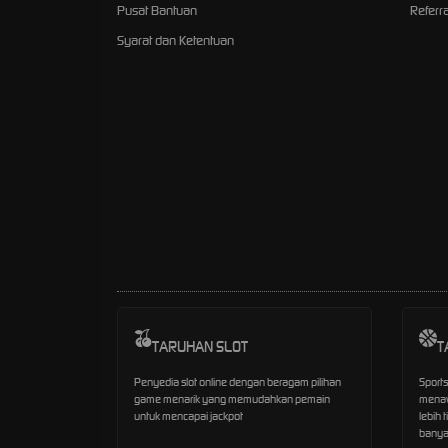
Pusat Bantuan
Referra
Syarat dan Ketentuan
TARUHAN SLOT
T
Penyedia slot online dengan beragam pilihan
Sport
game menarik yang memudahkan pemain
menaw
untuk mencapai jackpot
lebih 
banya