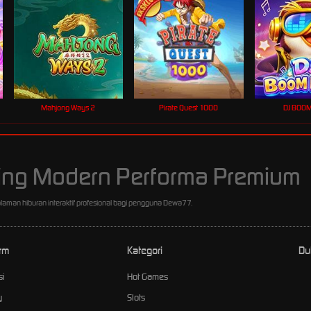
Mahjong Ways 2
Pirate Quest 1000
DJ BOO
ing Modern Performa Premium
an hiburan interaktif profesional bagi pengguna Dewa77.
orm
Kategori
Du
si
Hot Games
y
Slots