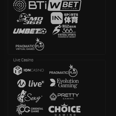
Live Casino