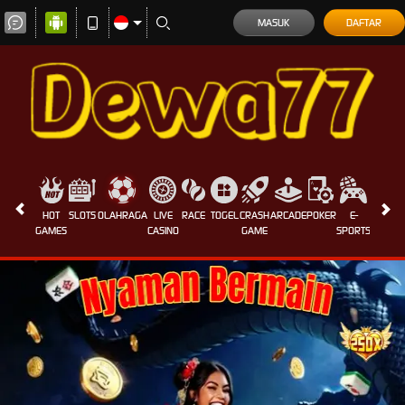
MASUK
DAFTAR
HOT
SLOTS
OLAHRAGA
LIVE
RACE
TOGEL
CRASH
ARCADE
POKER
E-
SABUN
GAMES
CASINO
GAME
SPORTS
AYAM