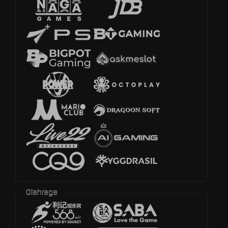
Olahraga