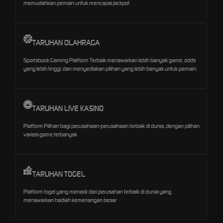
memudahkan pemain untuk mencapai jackpot
TARUHAN OLAHRAGA
Sportsbook Gaming Platform Terbaik menawarkan lebih banyak game, odds
yang lebih tinggi, dan menyediakan pilihan yang lebih banyak untuk pemain.
TARUHAN LIVE KASINO
Platform Pilihan bagi perusahaan-perusahaan terbaik di dunia, dengan pilihan
variasi game terbanyak
TARUHAN TOGEL
Platform togel yang menarik dari perusahan terbaik di dunia yang
menawarkan hadiah kemenangan besar