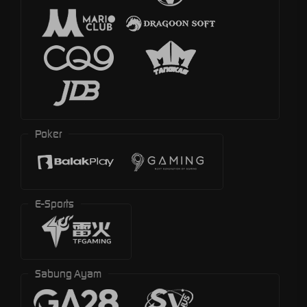
Poker
E-Sports
Sabung Ayam