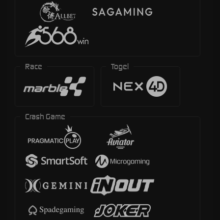
Race
Togel
Crash Game