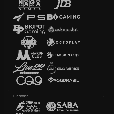
Olahraga