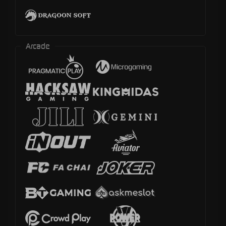
Arcade