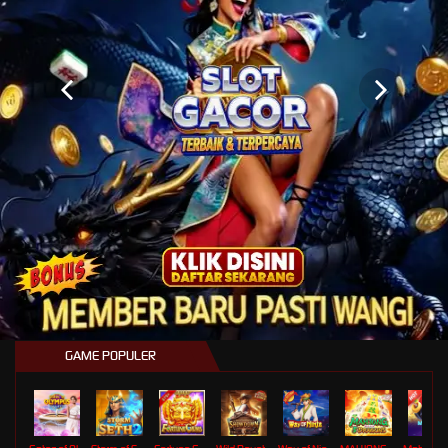
GAME POPULER