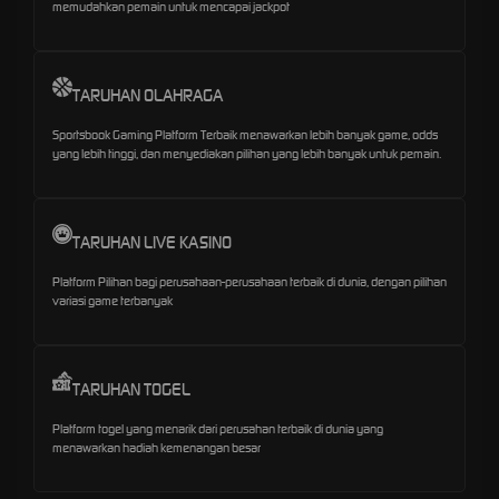
memudahkan pemain untuk mencapai jackpot
TARUHAN OLAHRAGA
Sportsbook Gaming Platform Terbaik menawarkan lebih banyak game, odds
yang lebih tinggi, dan menyediakan pilihan yang lebih banyak untuk pemain.
TARUHAN LIVE KASINO
Platform Pilihan bagi perusahaan-perusahaan terbaik di dunia, dengan pilihan
variasi game terbanyak
TARUHAN TOGEL
Platform togel yang menarik dari perusahan terbaik di dunia yang
menawarkan hadiah kemenangan besar