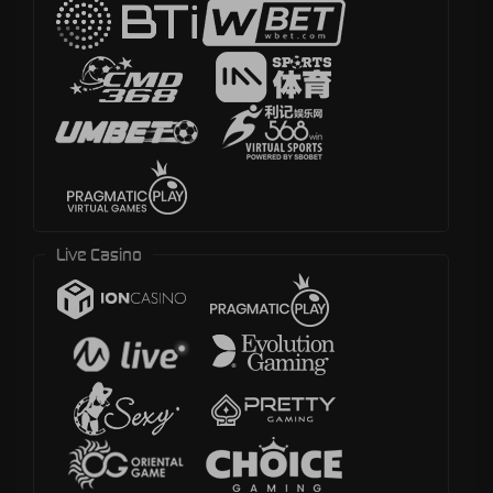
Live Casino