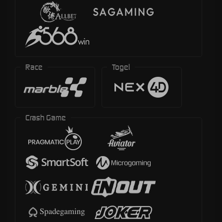
Race
Togel
Crash Game