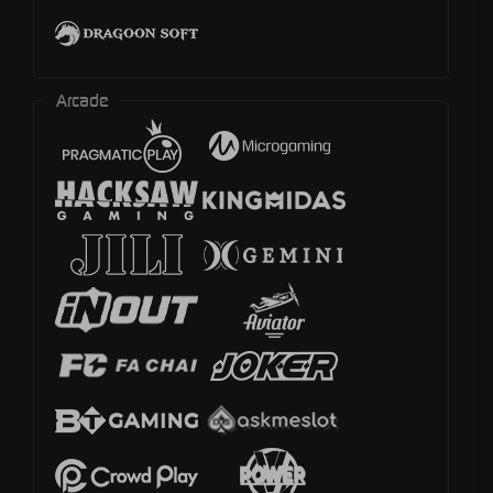
Arcade