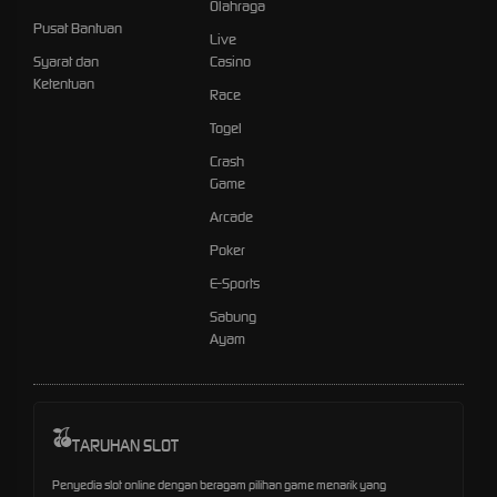
Olahraga
Pusat Bantuan
Live
Syarat dan
Casino
Ketentuan
Race
Togel
Crash
Game
Arcade
Poker
E-Sports
Sabung
Ayam
TARUHAN SLOT
Penyedia slot online dengan beragam pilihan game menarik yang