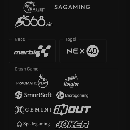
Race
Togel
Crash Game