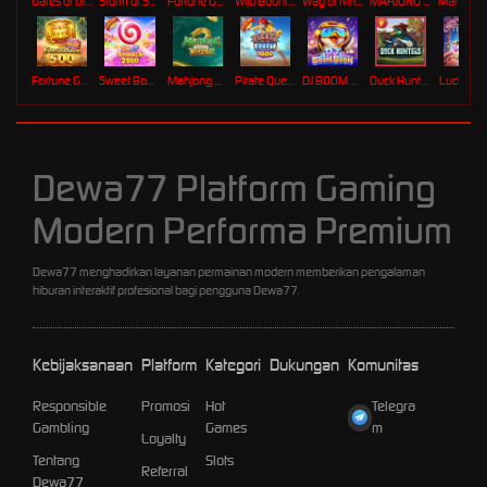
Gates of Olympus Roulette
Storm of Seth 2
Fortune Gems
Wild Bounty Showdown
Way of Ninja
MAHJONG 5 DRAGONS
Mahj
Fortune Gems 500
Sweet Bonanza 2500
Mahjong Ways 2
Pirate Quest 1000
DJ BOOM BOOM
Duck Hunters
Lucky Ne
Dewa77 Platform Gaming
Modern Performa Premium
Dewa77 menghadirkan layanan permainan modern memberikan pengalaman
hiburan interaktif profesional bagi pengguna Dewa77.
Kebijaksanaan
Platform
Kategori
Dukungan
Komunitas
Responsible
Promosi
Hot
Telegra
Gambling
Games
m
Loyalty
Tentang
Slots
Referral
Dewa77