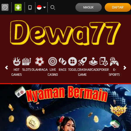
MASUK
DAFTAR
HOT
SLOTS
OLAHRAGA
LIVE
RACE
TOGEL
CRASH
ARCADE
POKER
E-
SABUN
GAMES
CASINO
GAME
SPORTS
AYAM