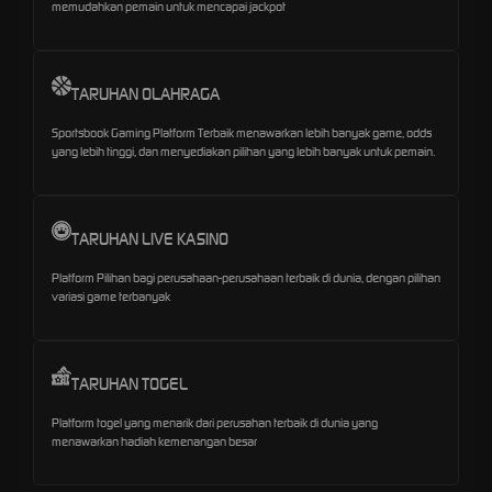
memudahkan pemain untuk mencapai jackpot
TARUHAN OLAHRAGA
Sportsbook Gaming Platform Terbaik menawarkan lebih banyak game, odds
yang lebih tinggi, dan menyediakan pilihan yang lebih banyak untuk pemain.
TARUHAN LIVE KASINO
Platform Pilihan bagi perusahaan-perusahaan terbaik di dunia, dengan pilihan
variasi game terbanyak
TARUHAN TOGEL
Platform togel yang menarik dari perusahan terbaik di dunia yang
menawarkan hadiah kemenangan besar