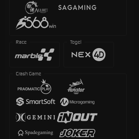
Race
Togel
Crash Game