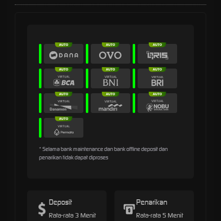
* Selama bank maintenance dan bank offline deposit dan
penarikan tidak dapat diproses
Deposit
Penarikan
Rata-rata 3 Menit
Rata-rata 5 Menit