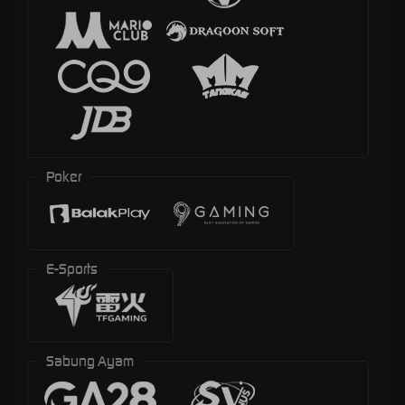
Poker
E-Sports
Sabung Ayam