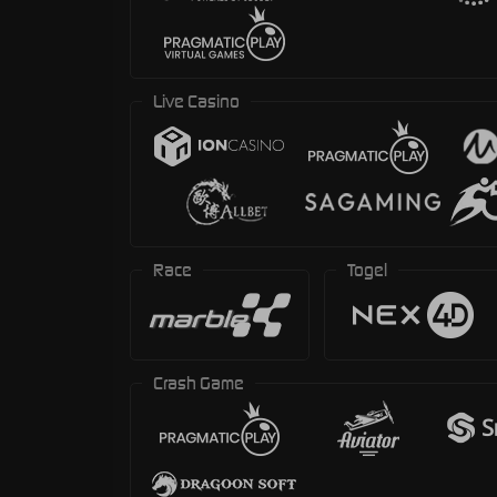
Live Casino
Race
Togel
Crash Game