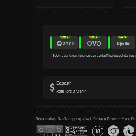
* Selama bank maintenance dan bank offline deposit dan pena
Deposit
Rata-rata 3 Menit
Bersertifikasi Dari
Tanggung Jawab Bermain
Browser Yang Di