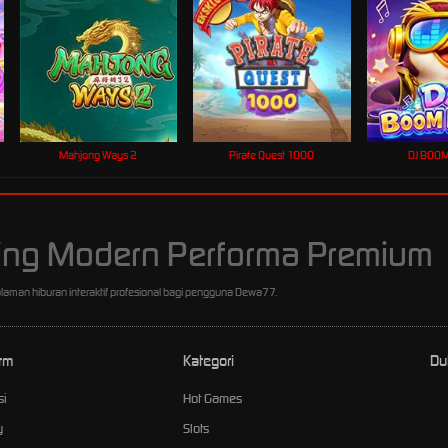
Mahjong Ways 2
Pirate Quest 1000
DJ BOO
ing Modern Performa Premium
an hiburan interaktif profesional bagi pengguna Dewa77.
orm
Kategori
Du
si
Hot Games
y
Slots