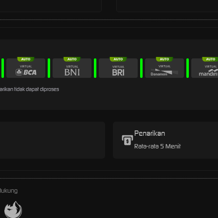
rikan tidak dapat diproses
Penarikan
Rata-rata 5 Menit
dukung