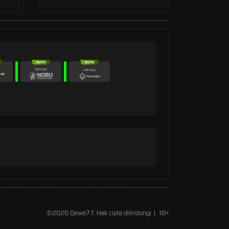
©2026 Dewa77. Hak cipta dilindungi | 18+