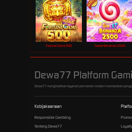
Fortune Gems 500
Sweet Bonanza 2500
Dewa77 Platform Gam
Dewa77 menghadirkan layanan permainan modern memberikan pengalam
Kebijaksanaan
Platf
Responsible Gambling
Promo
Tentang Dewa77
Loyalt