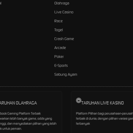
l
Olahraga
Live Casino
Race
Togel
Crash Game
Arcade
Poker
E-Sports
Sabung Ayam
ARUHAN OLAHRAGA
TARUHAN LIVE KASINO
sbook Gaming Platform Terbaik
Platform Pilihan bagi perusahaan-perusa
arkan lebih banyak game, odds yang
terbaik di dunia, dengan pilihan variasi g
tinggi, dan menyediakan pilihan yang lebih
terbanyak
k untuk pemain.