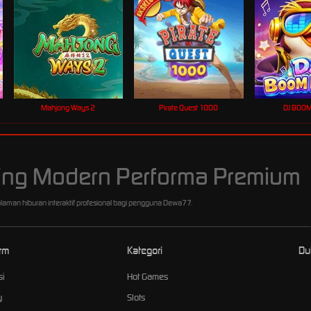
Mahjong Ways 2
Pirate Quest 1000
DJ BOO
ing Modern Performa Premium
an hiburan interaktif profesional bagi pengguna Dewa77.
orm
Kategori
Du
si
Hot Games
y
Slots