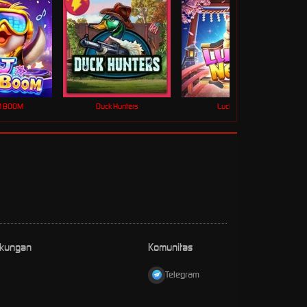
M BOOM
Duck Hunters
Lucky Neko
kungan
Komunitas
Telegram