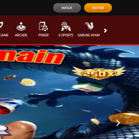
MASUK
DAFTAR
 GAME
ARCADE
POKER
E-SPORTS
SABUNG AYAM
PROMOSI