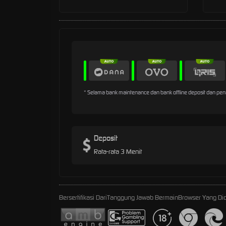
* Selama bank maintenance dan bank offline deposit dan pena
Deposit
Rata-rata 3 Menit
Bersertifikasi Dari
Tanggung Jawab Bermain
Browser Yang Di