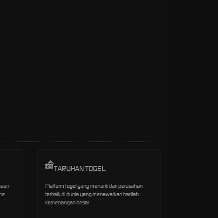
TARUHAN TOGEL
haan
Platform togel yang menarik dari perusahan
ame
terbaik di dunia yang menawarkan hadiah
kemenangan besar