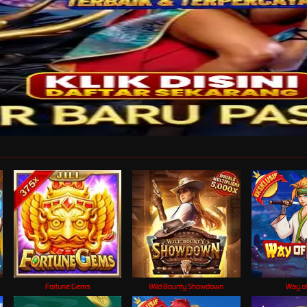
Fortune Gems
Wild Bounty Showdown
Way of