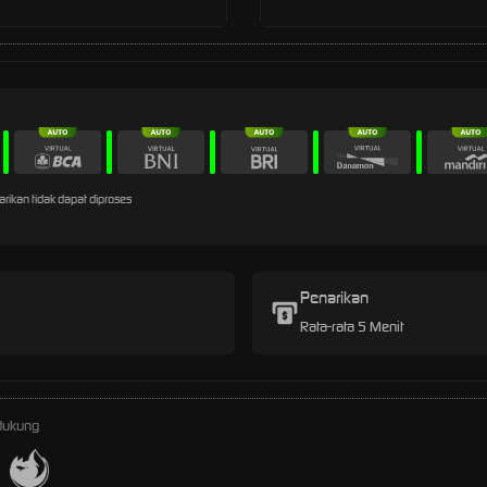
rikan tidak dapat diproses
Penarikan
Rata-rata 5 Menit
dukung