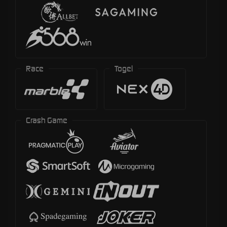
Race
Togel
Crash Game