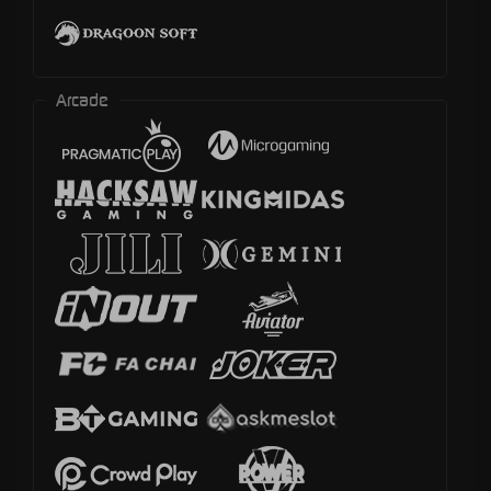
Arcade