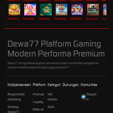
Gates of Olympus Roulette
Storm of Seth 2
Fortune Gems
Wild Bounty Showdown
Way of Ninja
MAHJONG 5 DRAGONS
Mahj
Fortune Gems 500
Sweet Bonanza 2500
Mahjong Ways 2
Pirate Quest 1000
DJ BOOM BOOM
Duck Hunters
Lucky Ne
Dewa77 Platform Gaming
Modern Performa Premium
Dewa77 menghadirkan layanan permainan modern memberikan pengalaman
hiburan interaktif profesional bagi pengguna Dewa77.
Kebijaksanaan
Platform
Kategori
Dukungan
Komunitas
Responsible
Promosi
Hot
Telegra
Gambling
Games
m
Loyalty
Tentang
Slots
Referral
Dewa77