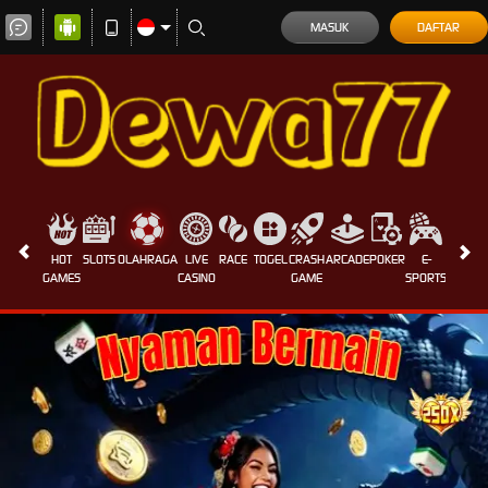
MASUK
DAFTAR
HOT
SLOTS
OLAHRAGA
LIVE
RACE
TOGEL
CRASH
ARCADE
POKER
E-
SABUN
GAMES
CASINO
GAME
SPORTS
AYAM