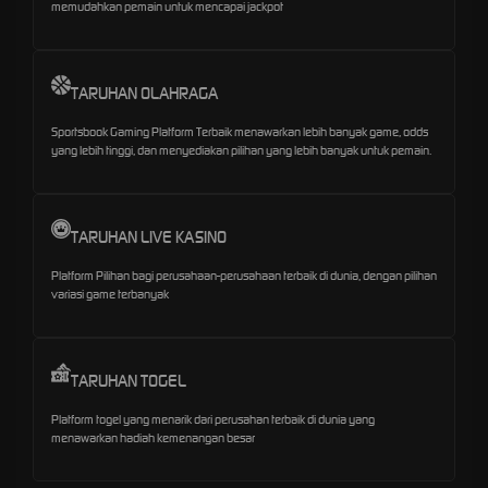
memudahkan pemain untuk mencapai jackpot
TARUHAN OLAHRAGA
Sportsbook Gaming Platform Terbaik menawarkan lebih banyak game, odds
yang lebih tinggi, dan menyediakan pilihan yang lebih banyak untuk pemain.
TARUHAN LIVE KASINO
Platform Pilihan bagi perusahaan-perusahaan terbaik di dunia, dengan pilihan
variasi game terbanyak
TARUHAN TOGEL
Platform togel yang menarik dari perusahan terbaik di dunia yang
menawarkan hadiah kemenangan besar