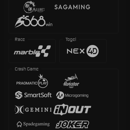
Race
Togel
Crash Game