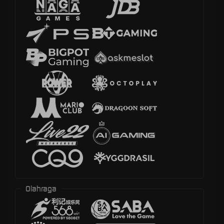
Olahraga