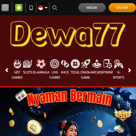
MASUK
DAFTAR
HOT
SLOTS
OLAHRAGA
LIVE
RACE
TOGEL
CRASH
ARCADE
POKER
E-
SABUN
GAMES
CASINO
GAME
SPORTS
AYAM