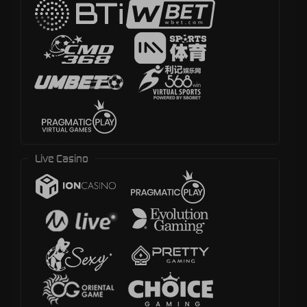
Live Casino