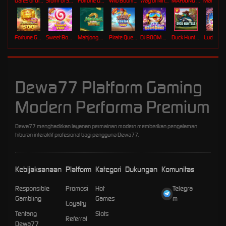
Gates of Olympus Roulette
Storm of Seth 2
Fortune Gems
Wild Bounty Showdown
Way of Ninja
MAHJONG 5 DRAGONS
Mahj
Fortune Gems 500
Sweet Bonanza 2500
Mahjong Ways 2
Pirate Quest 1000
DJ BOOM BOOM
Duck Hunters
Lucky Ne
Dewa77 Platform Gaming
Modern Performa Premium
Dewa77 menghadirkan layanan permainan modern memberikan pengalaman
hiburan interaktif profesional bagi pengguna Dewa77.
Kebijaksanaan
Platform
Kategori
Dukungan
Komunitas
Responsible
Promosi
Hot
Telegra
Gambling
Games
m
Loyalty
Tentang
Slots
Referral
Dewa77