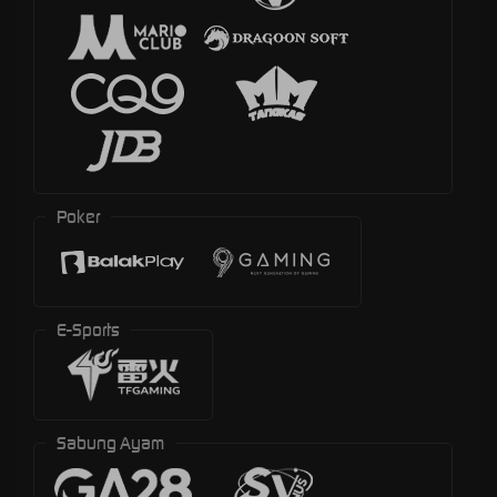
Poker
E-Sports
Sabung Ayam