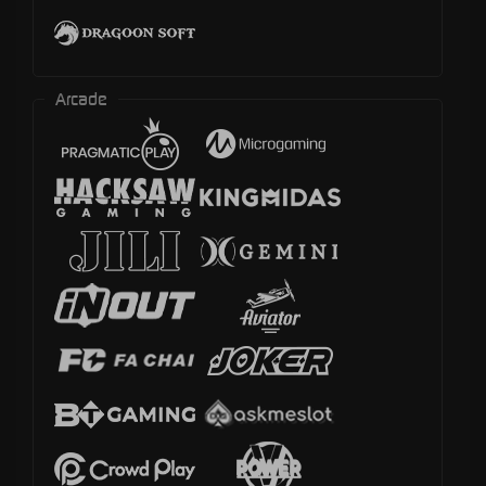
Arcade