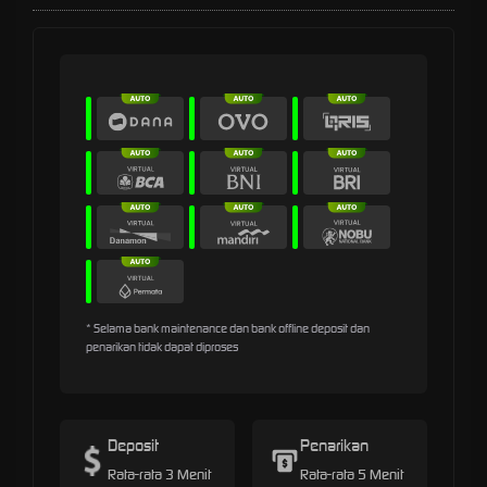
* Selama bank maintenance dan bank offline deposit dan
penarikan tidak dapat diproses
Deposit
Penarikan
Rata-rata 3 Menit
Rata-rata 5 Menit