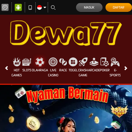
MASUK
DAFTAR
HOT
SLOTS
OLAHRAGA
LIVE
RACE
TOGEL
CRASH
ARCADE
POKER
E-
SABUN
GAMES
CASINO
GAME
SPORTS
AYAM