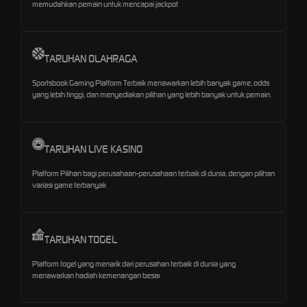
memudahkan pemain untuk mencapai jackpot
TARUHAN OLAHRAGA
Sportsbook Gaming Platform Terbaik menawarkan lebih banyak game, odds
yang lebih tinggi, dan menyediakan pilihan yang lebih banyak untuk pemain.
TARUHAN LIVE KASINO
Platform Pilihan bagi perusahaan-perusahaan terbaik di dunia, dengan pilihan
variasi game terbanyak
TARUHAN TOGEL
Platform togel yang menarik dari perusahan terbaik di dunia yang
menawarkan hadiah kemenangan besar