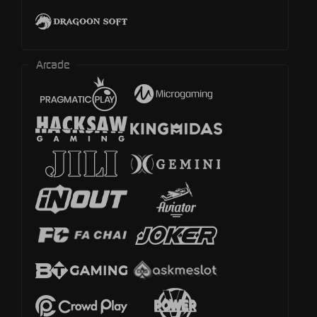
Arcade