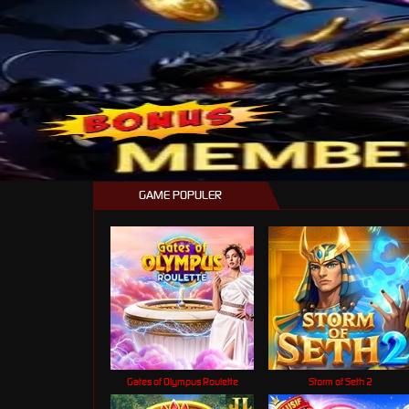
GAME POPULER
Gates of Olympus Roulette
Storm of Seth 2