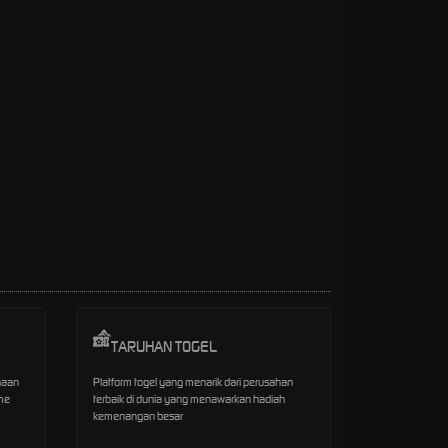
TARUHAN TOGEL
haan
Platform togel yang menarik dari perusahan
ame
terbaik di dunia yang menawarkan hadiah
kemenangan besar