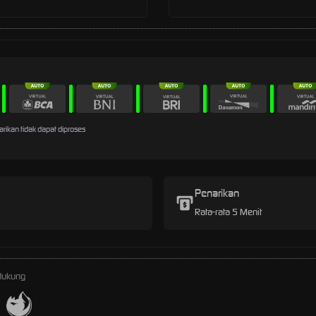
rikan tidak dapat diproses
Penarikan
Rata-rata 5 Menit
dukung