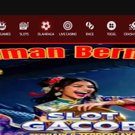
 GAMES
SLOTS
OLAHRAGA
LIVE CASINO
RACE
TOGEL
CRASH