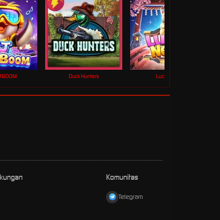
M BOOM
Duck Hunters
Lucky Neko
kungan
Komunitas
Telegram