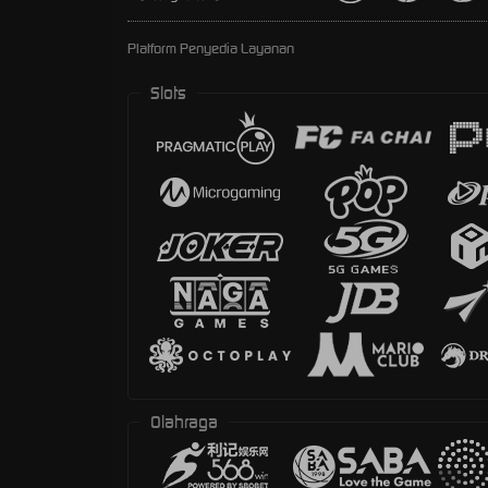
Platform Penyedia Layanan
Slots
Olahraga