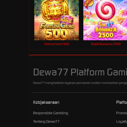
Fortune Gems 500
Sweet Bonanza 2500
Dewa77 Platform Gam
Dewa77 menghadirkan layanan permainan modern memberikan pengalam
Kebijaksanaan
Platf
Responsible Gambling
Promo
Tentang Dewa77
Loyalt