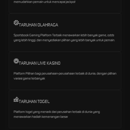
memudahkan pemain untuk mencapai jackpot
TARUHAN OLAHRAGA
Sportsbook Gaming Platform Terbaik menawarkan lebih banyak game, odds
yang lebih tinggi, dan menyediakan pilihan yang lebih banyak untuk pemain.
TARUHAN LIVE KASINO
Platform Pilihan bagi perusahaan-perusahaan terbaik di dunia, dengan pilihan
variasi game terbanyak
TARUHAN TOGEL
Platform togel yang menarik dari perusahan terbaik di dunia yang
menawarkan hadiah kemenangan besar