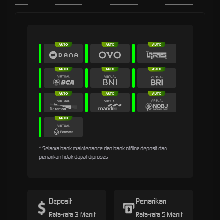
* Selama bank maintenance dan bank offline deposit dan
penarikan tidak dapat diproses
Deposit
Penarikan
Rata-rata 3 Menit
Rata-rata 5 Menit