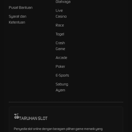
Olahraga
Pusat Bantuan
Live
Syarat dan
Casino
Ketentuan
Race
Togel
Crash
Game
Arcade
Poker
E-Sports
Sabung
Ayam
TARUHAN SLOT
Penyedia slot online dengan beragam pilihan game menarik yang