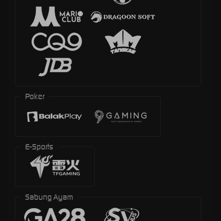
Poker
E-Sports
Sabung Ayam