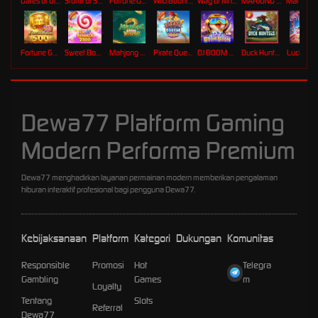
Gates of Olympus Roulette
Storm of Seth 2
Fortune Gems
Wild Bounty Showdown
Way of Ninja
MAHJONG 5 DRAGONS
Mahj
Fortune Gems 500
Sweet Bonanza 2500
Mahjong Ways 2
Pirate Quest 1000
DJ BOOM BOOM
Duck Hunters
Lucky Ne
Dewa77 Platform Gaming
Modern Performa Premium
Dewa77 menghadirkan layanan permainan modern memberikan pengalaman
hiburan interaktif profesional bagi pengguna Dewa77.
Kebijaksanaan
Platform
Kategori
Dukungan
Komunitas
Responsible
Promosi
Hot
Telegra
Gambling
Games
m
Loyalty
Tentang
Slots
Referral
Dewa77