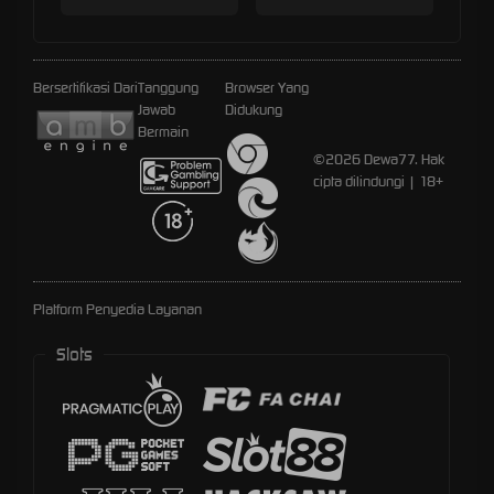
Bersertifikasi Dari
Tanggung
Browser Yang
Jawab
Didukung
Bermain
©2026 Dewa77. Hak
cipta dilindungi | 18+
Platform Penyedia Layanan
Slots