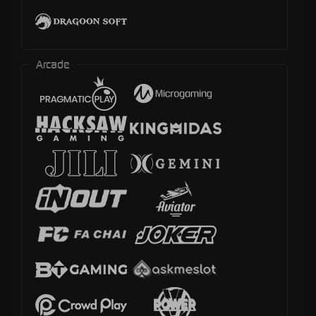
Arcade