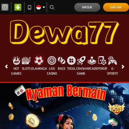
MASUK
DAFTAR
HOT
SLOTS
OLAHRAGA
LIVE
RACE
TOGEL
CRASH
ARCADE
POKER
E-
SABUN
GAMES
CASINO
GAME
SPORTS
AYAM