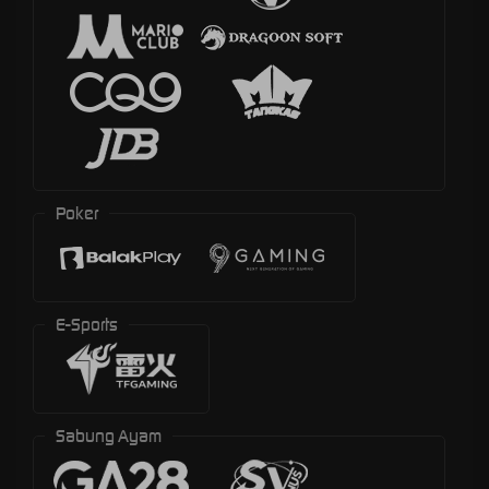
Poker
E-Sports
Sabung Ayam