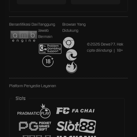
Bersertifikasi Dari
Tanggung
Browser Yang
Jawab
Didukung
Bermain
©2026 Dewa77. Hak
cipta dilindungi | 18+
Platform Penyedia Layanan
Slots