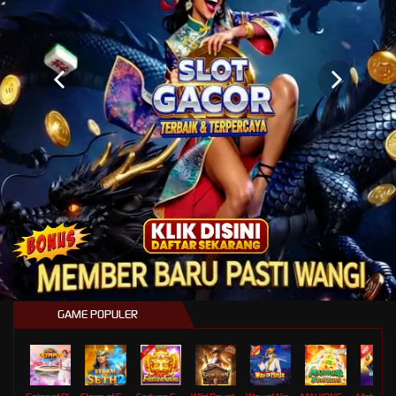
GAME POPULER