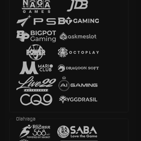
Olahraga