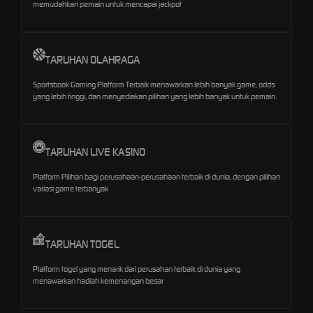
memudahkan pemain untuk mencapai jackpot
TARUHAN OLAHRAGA
Sportsbook Gaming Platform Terbaik menawarkan lebih banyak game, odds
yang lebih tinggi, dan menyediakan pilihan yang lebih banyak untuk pemain.
TARUHAN LIVE KASINO
Platform Pilihan bagi perusahaan-perusahaan terbaik di dunia, dengan pilihan
variasi game terbanyak
TARUHAN TOGEL
Platform togel yang menarik dari perusahan terbaik di dunia yang
menawarkan hadiah kemenangan besar