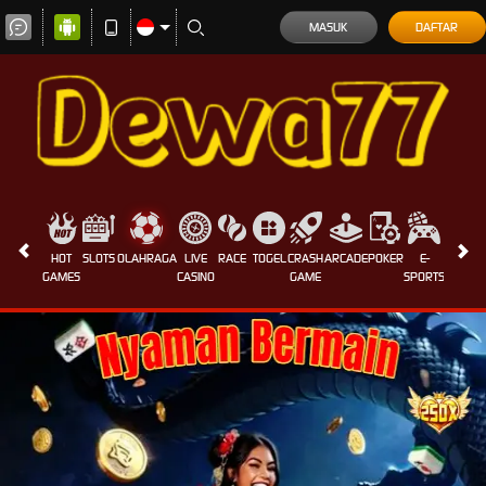
MASUK
DAFTAR
HOT
SLOTS
OLAHRAGA
LIVE
RACE
TOGEL
CRASH
ARCADE
POKER
E-
SABUN
GAMES
CASINO
GAME
SPORTS
AYAM