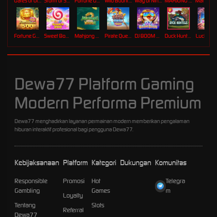
Gates of Olympus Roulette
Storm of Seth 2
Fortune Gems
Wild Bounty Showdown
Way of Ninja
MAHJONG 5 DRAGONS
Mahj
Fortune Gems 500
Sweet Bonanza 2500
Mahjong Ways 2
Pirate Quest 1000
DJ BOOM BOOM
Duck Hunters
Lucky Ne
Dewa77 Platform Gaming
Modern Performa Premium
Dewa77 menghadirkan layanan permainan modern memberikan pengalaman
hiburan interaktif profesional bagi pengguna Dewa77.
Kebijaksanaan
Platform
Kategori
Dukungan
Komunitas
Responsible
Promosi
Hot
Telegra
Gambling
Games
m
Loyalty
Tentang
Slots
Referral
Dewa77